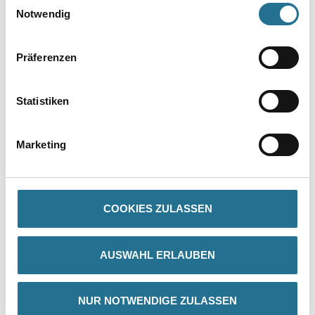
Notwendig
Präferenzen
Statistiken
PRODUKTEIGENSCHAFTEN
Marketing
Produkteigenschaft
Die Herstellungstechnik gewährleistet eine feste und glatte
Oberfläche mit genauen Profilkanten sowie exakter Wiedergabe
des
COOKIES ZULASSEN
Motivs. Gefräste Klebefläche für eine optimale Anhaftung des
Klebers.
AUSWAHL ERLAUBEN
NUR NOTWENDIGE ZULASSEN
ZUSATZINFOS