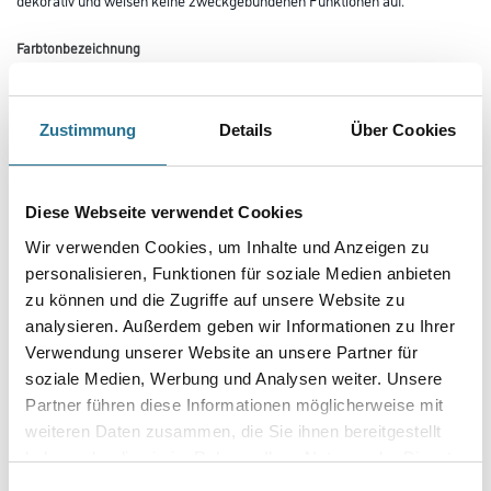
Farbtonbezeichnung
Zustimmung
Details
Über Cookies
Länge in centimeter
Diese Webseite verwendet Cookies
Breite in centimeter
Wir verwenden Cookies, um Inhalte und Anzeigen zu
personalisieren, Funktionen für soziale Medien anbieten
zu können und die Zugriffe auf unsere Website zu
Gebinde
analysieren. Außerdem geben wir Informationen zu Ihrer
Verwendung unserer Website an unsere Partner für
soziale Medien, Werbung und Analysen weiter. Unsere
Partner führen diese Informationen möglicherweise mit
weiteren Daten zusammen, die Sie ihnen bereitgestellt
Umrechnungsfaktoren
haben oder die sie im Rahmen Ihrer Nutzung der Dienste
gesammelt haben.
Einwilligungsauswahl