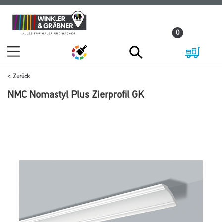
Zum
Zum
Inhalt
Navigationsmenü
0
springen
springen
Zurück
NMC Nomastyl Plus Zierprofil GK