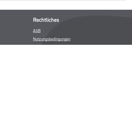
Rechtliches
AGB
Nutzungsbedingungen
Logistik- und Servicepreisliste
Impressum
Datenschutz
Integrität
Kontakt
Follow Us
ICHER MWST.