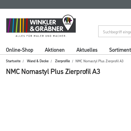
Zum
Zum
Inhalt
Navigationsmenü
springen
springen
Online-Shop
Aktionen
Aktuelles
Sortiment
Startseite
Wand & Decke
Zierprofile
NMC Nomastyl Plus Zierprofil A3
NMC Nomastyl Plus Zierprofil A3