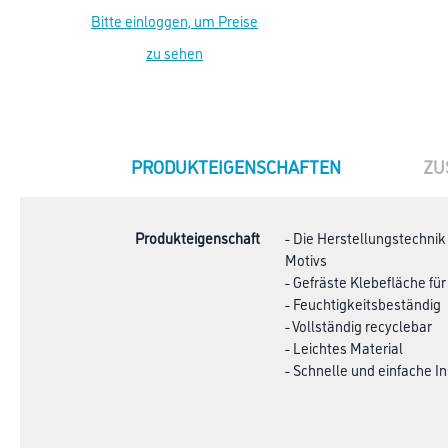
Bitte einloggen, um Preise
zu sehen
CURRENT
PRODUKTEIGENSCHAFTEN
ZU
TAB:
Produkteigenschaft
- Die Herstellungstechnik
Motivs
- Gefräste Klebefläche fü
- Feuchtigkeitsbeständig
- Vollständig recyclebar
- Leichtes Material
- Schnelle und einfache In