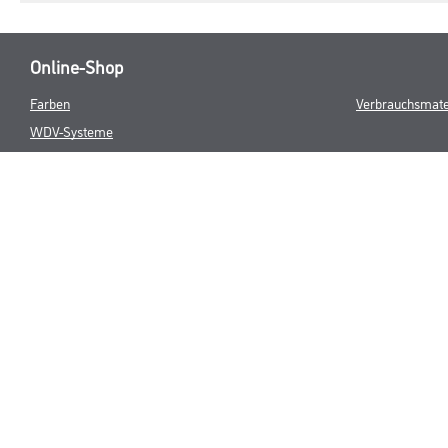
Online-Shop
Farben
Verbrauchsmate
WDV-Systeme
Trockenbau
Putze- und Spachtelmassen
Bodenbeläge
Wand- & Deckenbeläge
Werkzeuge & Maschinen
* NUR FÜR 