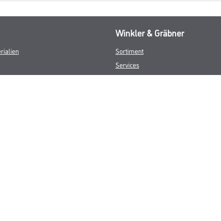
Winkler & Gräbner
rialien
Sortiment
Services
Karriere
Unternehmen
Standorte
FAQ
© Copyright CMS Dienstleistungs-Gesellschaft
GEWERBLICHE KUNDEN. ALLE ANGEGEBENEN PREISE SIND ZZGL. GESETZL