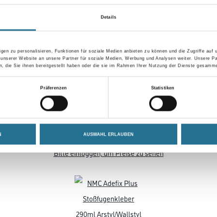
Details
VIELLEICHT GEFÄLLT IHNEN AUCH...
gen zu personalisieren, Funktionen für soziale Medien anbieten zu können und die Zugriffe auf
 unserer Website an unsere Partner für soziale Medien, Werbung und Analysen weiter. Unsere Pa
 die Sie ihnen bereitgestellt haben oder die sie im Rahmen Ihrer Nutzung der Dienste gesamme
Präferenzen
Statistiken
NMC Adefix Kleber 310ml Kleber/Spachtelmasse u.Verfugungsmater.
N
AUSWAHL ERLAUBEN
3002-000812
Bitte einloggen, um Preise zu sehen