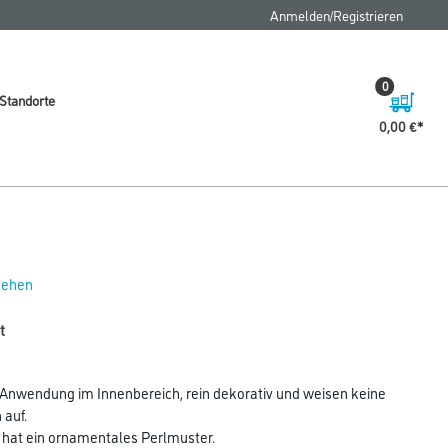
Anmelden/Registrieren
0
Standorte
0,00 €
 sehen
t
nwendung im Innenbereich, rein dekorativ und weisen keine
auf.
hat ein ornamentales Perlmuster.