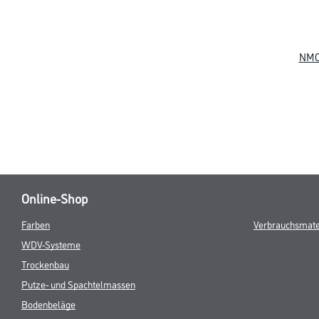
NMC 
Online-Shop
Farben
Verbrauchsmate
WDV-Systeme
Trockenbau
Putze- und Spachtelmassen
Bodenbeläge