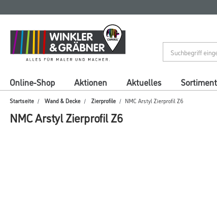
Zum
Zum
Inhalt
Navigationsmenü
springen
springen
Online-Shop
Aktionen
Aktuelles
Sortiment
Startseite
Wand & Decke
Zierprofile
NMC Arstyl Zierprofil Z6
NMC Arstyl Zierprofil Z6