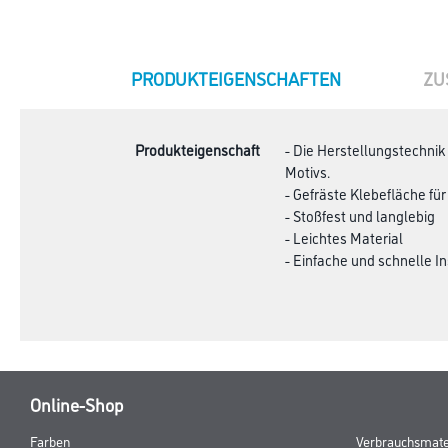
CURRENT
PRODUKTEIGENSCHAFTEN
ZU
TAB:
Produkteigenschaft
- Die Herstellungstechnik
Motivs.
- Gefräste Klebefläche fü
- Stoßfest und langlebig
- Leichtes Material
- Einfache und schnelle In
Online-Shop
Farben
Verbrauchsmate