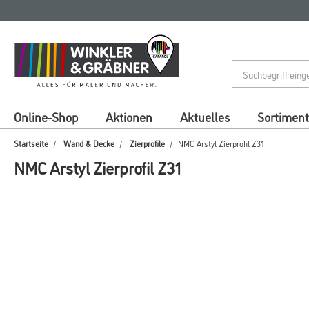
Zum
Zum
Inhalt
Navigationsmenü
springen
springen
Online-Shop
Aktionen
Aktuelles
Sortiment
Startseite
Wand & Decke
Zierprofile
NMC Arstyl Zierprofil Z31
NMC Arstyl Zierprofil Z31