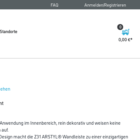
FAQ
Anmelden/Registrieren
0
Standorte
0,00 €
 sehen
mt
nwendung im Innenbereich, rein dekorativ und weisen keine
auf.
esign macht die Z31 ARSTYL® Wandleiste zu einer einzigartigen