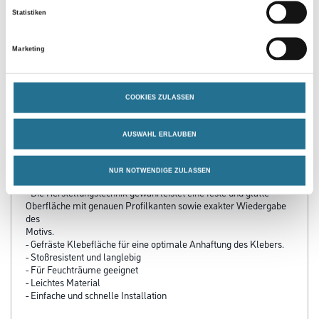
Kleber/Spachtelmasse
Stoßfugenkleber 290ml
Statistiken
u.Verfugungsmater.
Arstyl/Wallstyl Profile ab
3002-000812
3002-000813
10 cm Auslad.
Bitte einloggen, um Preise zu
Bitte einloggen, um Preise zu
Marketing
sehen
sehen
COOKIES ZULASSEN
AUSWAHL ERLAUBEN
PRODUKTEIGENSCHAFTEN
NUR NOTWENDIGE ZULASSEN
Produkteigenschaft
- Die Herstellungstechnik gewährleistet eine feste und glatte
Oberfläche mit genauen Profilkanten sowie exakter Wiedergabe
des
Motivs.
- Gefräste Klebefläche für eine optimale Anhaftung des Klebers.
- Stoßresistent und langlebig
- Für Feuchträume geeignet
- Leichtes Material
- Einfache und schnelle Installation