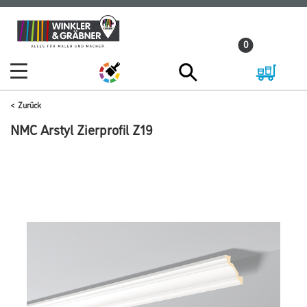
Zum
Zum
Inhalt
Navigationsmenü
0
springen
springen
Zurück
NMC Arstyl Zierprofil Z19