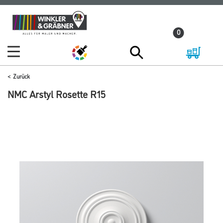
Zum
Zum
Inhalt
Navigationsmenü
0
springen
springen
Zurück
NMC Arstyl Rosette R15