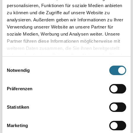
personalisieren, Funktionen für soziale Medien anbieten
zu können und die Zugriffe auf unsere Website zu
analysieren. Außerdem geben wir Informationen zu Ihrer
Verwendung unserer Website an unsere Partner für
soziale Medien, Werbung und Analysen weiter. Unsere
Partner führen diese Informationen möglicherweise mit
weiteren Daten zusammen, die Sie ihnen bereitgestellt
haben oder die sie im Rahmen Ihrer Nutzung der Dienste
gesammelt haben.
VIELLEICHT GEFÄLLT IHNEN AUCH...
Einwilligungsauswahl
Notwendig
Präferenzen
Statistiken
NMC Adefix Kleber 310ml
Marketing
Kleber/Spachtelmasse