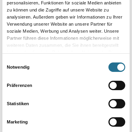
u.Verfugungsmater.
personalisieren, Funktionen für soziale Medien anbieten
3002-000812
zu können und die Zugriffe auf unsere Website zu
Bitte einloggen, um Preise zu
analysieren. Außerdem geben wir Informationen zu Ihrer
sehen
Verwendung unserer Website an unsere Partner für
soziale Medien, Werbung und Analysen weiter. Unsere
Partner führen diese Informationen möglicherweise mit
weiteren Daten zusammen, die Sie ihnen bereitgestellt
PRODUKTEIGENSCHAFTEN
haben oder die sie im Rahmen Ihrer Nutzung der Dienste
gesammelt haben.
Einwilligungsauswahl
Produkteigenschaft
Notwendig
- Die Herstellungstechnik gewährleistet eine feste und glatte
Oberfläche mit genauen Profilkanten sowie exakter Wiedergabe
des
Präferenzen
Motivs.
- Gefräste Klebefläche für eine optimale Anhaftung des Klebers.
Statistiken
Marketing
ZUSATZINFOS