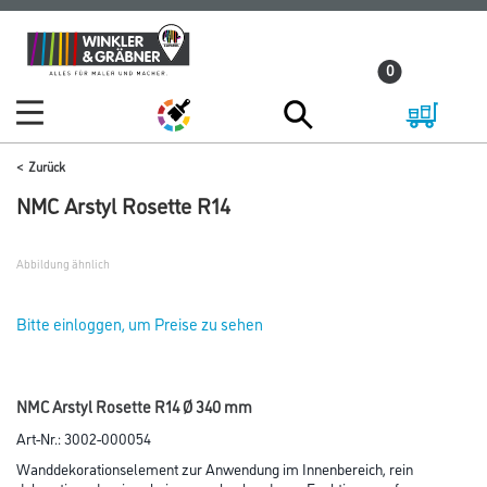
Zum
Zum
Inhalt
Navigationsmenü
0
springen
springen
Zurück
NMC Arstyl Rosette R14
Abbildung ähnlich
Bitte einloggen, um Preise zu sehen
NMC Arstyl Rosette R14 Ø 340 mm
Art-Nr.:
3002-000054
Wanddekorationselement zur Anwendung im Innenbereich, rein