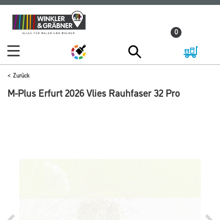
Zum
Zum
Inhalt
Navigationsmenü
0
springen
springen
Zurück
M-Plus Erfurt 2026 Vlies Rauhfaser 32 Pro