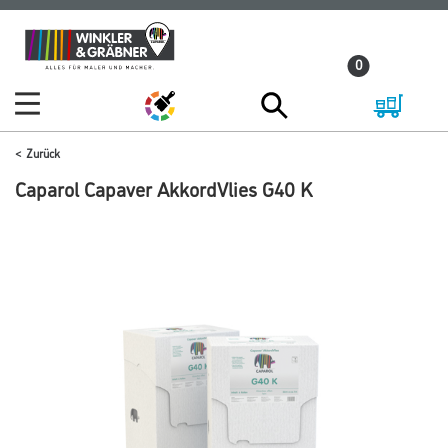
Zum
Zum
Inhalt
Navigationsmenü
0
springen
springen
Zurück
Caparol Capaver AkkordVlies G40 K