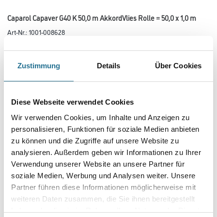
Caparol Capaver G40 K 50,0 m AkkordVlies Rolle = 50,0 x 1,0 m
Art-Nr.:
1001-008628
Unbeschichtetes Maler-Glasvlies aus natürlichen
Rohstoffen zur Abdeckung von Haar- und Netzrissen im Innenbereich.
Zustimmung
Details
Über Cookies
Länge in centimeter
Diese Webseite verwendet Cookies
Breite in centimeter
Wir verwenden Cookies, um Inhalte und Anzeigen zu
personalisieren, Funktionen für soziale Medien anbieten
zu können und die Zugriffe auf unsere Website zu
Gebinde
analysieren. Außerdem geben wir Informationen zu Ihrer
Verwendung unserer Website an unsere Partner für
soziale Medien, Werbung und Analysen weiter. Unsere
Partner führen diese Informationen möglicherweise mit
weiteren Daten zusammen, die Sie ihnen bereitgestellt
haben oder die sie im Rahmen Ihrer Nutzung der Dienste
Umrechnungsfaktoren