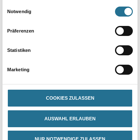
gesammelt haben.
Einwilligungsauswahl
Notwendig
Präferenzen
Statistiken
PRODUKTEIGENSCHAFTEN
Marketing
Produkteigenschaft
- Haar- und netzrissüberbrückend
- Bei Renovierung direkt überarbeitbar
COOKIES ZULASSEN
- Dimensionsstabil, verrottungsfest
- Hoch nassbeständig
AUSWAHL ERLAUBEN
NUR NOTWENDIGE ZULASSEN