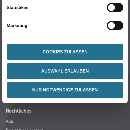
Bodenbeläge
Statistiken
Wand- & Deckenbeläge
Werkzeuge & Maschinen
Verbrauchsmaterialien
Marketing
Winkler & Gräbner
COOKIES ZULASSEN
Sortiment
Services
Karriere
AUSWAHL ERLAUBEN
Unternehmen
Standorte
NUR NOTWENDIGE ZULASSEN
FAQ
Rechtliches
AGB
Nutzungsbedingungen