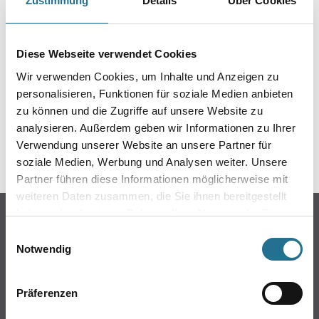
Zustimmung
Details
Über Cookies
Diese Webseite verwendet Cookies
Wir verwenden Cookies, um Inhalte und Anzeigen zu
ZUSATZINFOS
personalisieren, Funktionen für soziale Medien anbieten
zu können und die Zugriffe auf unsere Website zu
GEFAHRENHINWEISE
analysieren. Außerdem geben wir Informationen zu Ihrer
Verwendung unserer Website an unsere Partner für
SPEZIFIKATIONEN
soziale Medien, Werbung und Analysen weiter. Unsere
Partner führen diese Informationen möglicherweise mit
weiteren Daten zusammen, die Sie ihnen bereitgestellt
haben oder die sie im Rahmen Ihrer Nutzung der Dienste
Online-Shop
gesammelt haben.
Einwilligungsauswahl
Farben
Notwendig
WDV-Systeme
Trockenbau
Präferenzen
Putze- und Spachtelmassen