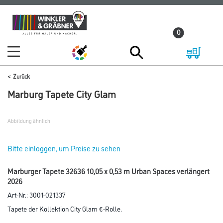
Zum
Zum
Inhalt
Navigationsmenü
0
springen
springen
Zurück
Marburg Tapete City Glam
Abbildung ähnlich
Bitte einloggen, um Preise zu sehen
Marburger Tapete 32636 10,05 x 0,53 m Urban Spaces verlängert
2026
Art-Nr.:
3001-021337
Tapete der Kollektion City Glam €-Rolle.