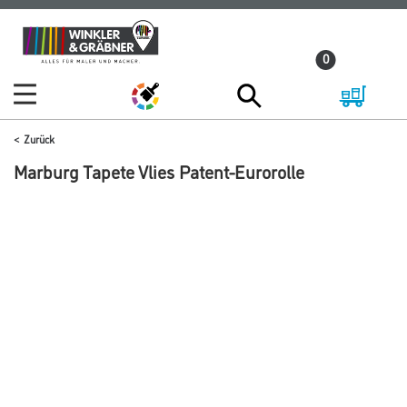
Zum
Zum
Inhalt
Navigationsmenü
0
springen
springen
Zurück
Marburg Tapete Vlies Patent-Eurorolle