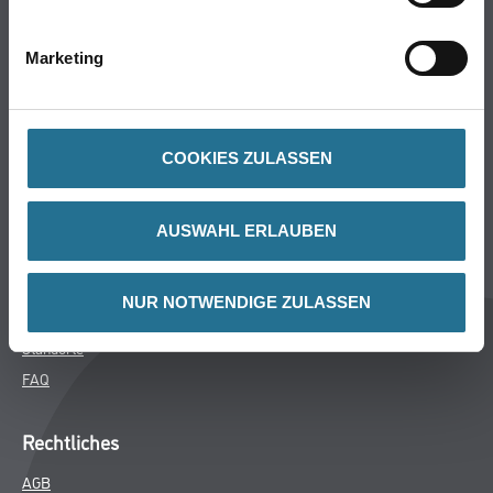
Bodenbeläge
Wand- & Deckenbeläge
Marketing
Werkzeuge & Maschinen
Verbrauchsmaterialien
COOKIES ZULASSEN
Winkler & Gräbner
Sortiment
AUSWAHL ERLAUBEN
Services
Karriere
NUR NOTWENDIGE ZULASSEN
Unternehmen
Standorte
FAQ
Rechtliches
AGB