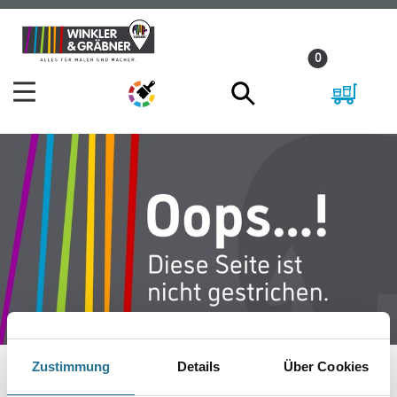
Zum
Zum
Inhalt
Navigationsmenü
0
springen
springen
Zustimmung
Details
Über Cookies