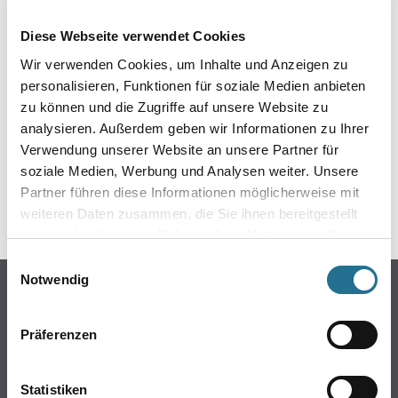
EIN KLEINER ZWISCHENFALL
Diese Webseite verwendet Cookies
IST AUFGETRETEN
Wir verwenden Cookies, um Inhalte und Anzeigen zu
personalisieren, Funktionen für soziale Medien anbieten
Keine Sorge, wir pinseln schon an der Lösung und
zu können und die Zugriffe auf unsere Website zu
werden das Problem so schnell wie möglich beheben.
analysieren. Außerdem geben wir Informationen zu Ihrer
Erkunden Sie in der Zwischenzeit unseren Online-Shop
und lassen Sie sich inspirieren.
Verwendung unserer Website an unsere Partner für
soziale Medien, Werbung und Analysen weiter. Unsere
ZURÜCK ZUM ONLINE-SHOP
Partner führen diese Informationen möglicherweise mit
weiteren Daten zusammen, die Sie ihnen bereitgestellt
haben oder die sie im Rahmen Ihrer Nutzung der Dienste
gesammelt haben.
Einwilligungsauswahl
Notwendig
Online-Shop
Farben
Präferenzen
WDV-Systeme
Trockenbau
Statistiken
Putze- und Spachtelmassen