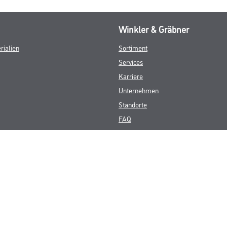
Winkler & Gräbner
rialien
Sortiment
Services
Karriere
Unternehmen
Standorte
FAQ
© Copyright CMS Dienstleistungs-Gesellschaft
GEWERBLICHE KUNDEN. ALLE ANGEGEBENEN PREISE SIND ZZGL. GESETZL