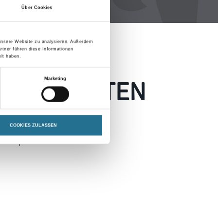
Über Cookies
 unsere Website zu analysieren. Außerdem
rtner führen diese Informationen
lt haben.
 AUFGETRETEN
Marketing
 wie möglich beheben.
COOKIES ZULASSEN
h inspirieren.