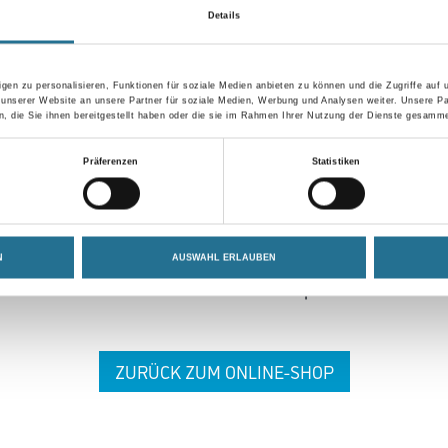
Details
gen zu personalisieren, Funktionen für soziale Medien anbieten zu können und die Zugriffe auf
 unserer Website an unsere Partner für soziale Medien, Werbung und Analysen weiter. Unsere Pa
 die Sie ihnen bereitgestellt haben oder die sie im Rahmen Ihrer Nutzung der Dienste gesamme
 ZWISCHENFALL IST
Präferenzen
Statistiken
seln schon an der Lösung und werden das Problem so schnell
N
AUSWAHL ERLAUBEN
in der Zwischenzeit unseren Online-Shop und lassen Sie sic
ZURÜCK ZUM ONLINE-SHOP