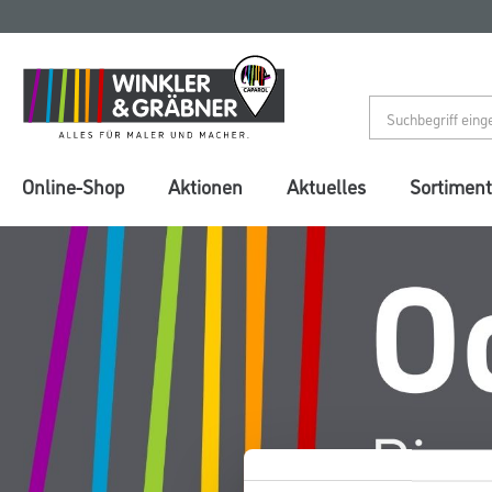
Zum
Zum
Inhalt
Navigationsmenü
springen
springen
Online-Shop
Aktionen
Aktuelles
Sortiment