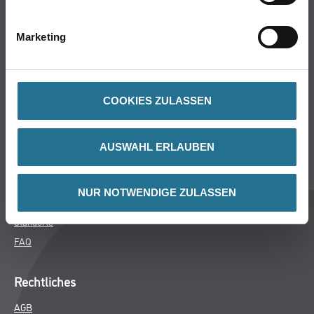
Bodenbeläge
Wand- & Deckenbeläge
Marketing
Werkzeuge & Maschinen
Verbrauchsmaterialien
COOKIES ZULASSEN
Winkler & Gräbner
Sortiment
AUSWAHL ERLAUBEN
Services
Karriere
NUR NOTWENDIGE ZULASSEN
Unternehmen
Standorte
FAQ
Rechtliches
AGB