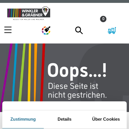
Zum
Zum
Inhalt
Navigationsmenü
0
springen
springen
Zustimmung
Details
Über Cookies