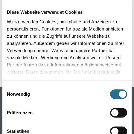
EIN KLEINER ZWISCHENFALL
Diese Webseite verwendet Cookies
IST AUFGETRETEN
Wir verwenden Cookies, um Inhalte und Anzeigen zu
personalisieren, Funktionen für soziale Medien anbieten
Keine Sorge, wir pinseln schon an der Lösung und
zu können und die Zugriffe auf unsere Website zu
werden das Problem so schnell wie möglich beheben.
analysieren. Außerdem geben wir Informationen zu Ihrer
Erkunden Sie in der Zwischenzeit unseren Online-Shop
und lassen Sie sich inspirieren.
Verwendung unserer Website an unsere Partner für
soziale Medien, Werbung und Analysen weiter. Unsere
ZURÜCK ZUM ONLINE-SHOP
Partner führen diese Informationen möglicherweise mit
weiteren Daten zusammen, die Sie ihnen bereitgestellt
haben oder die sie im Rahmen Ihrer Nutzung der Dienste
gesammelt haben.
Einwilligungsauswahl
Notwendig
Online-Shop
Farben
Präferenzen
WDV-Systeme
Trockenbau
Statistiken
Putze- und Spachtelmassen