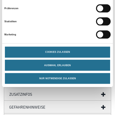
Präferenzen
Statistiken
Marketing
PRODUKTEIGENSCHAFTEN
COOKIES ZULASSEN
Produkteigenschaft
- Zur sauberen Tropfkantenausbildung kombinierbar mit Capatect
Sockelaufsteckprofil Rollprofiliert 689
AUSWAHL ERLAUBEN
NUR NOTWENDIGE ZULASSEN
ZUSATZINFOS
GEFAHRENHINWEISE