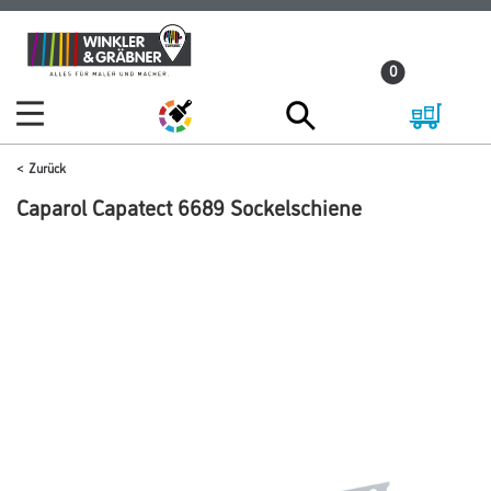
Zum
Zum
Inhalt
Navigationsmenü
0
springen
springen
Zurück
Caparol Capatect 6689 Sockelschiene