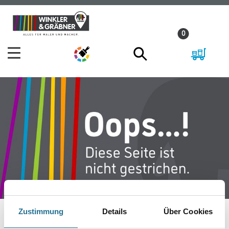
Zum
Zum
Inhalt
Navigationsmenü
0
springen
springen
Zustimmung
Details
Über Cookies