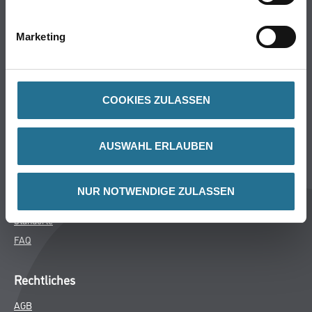
Bodenbeläge
Wand- & Deckenbeläge
Marketing
Werkzeuge & Maschinen
Verbrauchsmaterialien
COOKIES ZULASSEN
Winkler & Gräbner
Sortiment
AUSWAHL ERLAUBEN
Services
Karriere
NUR NOTWENDIGE ZULASSEN
Unternehmen
Standorte
FAQ
Rechtliches
AGB