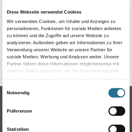
EIN KLEINER ZWISCHENFALL
Diese Webseite verwendet Cookies
IST AUFGETRETEN
Wir verwenden Cookies, um Inhalte und Anzeigen zu
personalisieren, Funktionen für soziale Medien anbieten
Keine Sorge, wir pinseln schon an der Lösung und
zu können und die Zugriffe auf unsere Website zu
werden das Problem so schnell wie möglich beheben.
analysieren. Außerdem geben wir Informationen zu Ihrer
Erkunden Sie in der Zwischenzeit unseren Online-Shop
und lassen Sie sich inspirieren.
Verwendung unserer Website an unsere Partner für
soziale Medien, Werbung und Analysen weiter. Unsere
ZURÜCK ZUM ONLINE-SHOP
Partner führen diese Informationen möglicherweise mit
weiteren Daten zusammen, die Sie ihnen bereitgestellt
haben oder die sie im Rahmen Ihrer Nutzung der Dienste
gesammelt haben.
Einwilligungsauswahl
Notwendig
Online-Shop
Farben
Präferenzen
WDV-Systeme
Trockenbau
Statistiken
Putze- und Spachtelmassen