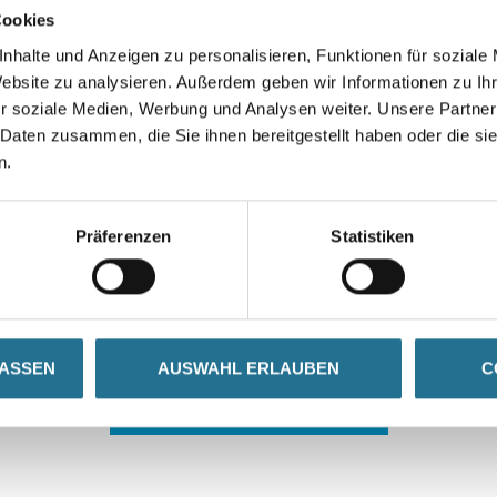
Cookies
nhalte und Anzeigen zu personalisieren, Funktionen für soziale
Website zu analysieren. Außerdem geben wir Informationen zu I
r soziale Medien, Werbung und Analysen weiter. Unsere Partner
 Daten zusammen, die Sie ihnen bereitgestellt haben oder die s
n.
 ZWISCHENFALL IST
Präferenzen
Statistiken
seln schon an der Lösung und werden das Problem so schnell
in der Zwischenzeit unseren Online-Shop und lassen Sie sic
LASSEN
AUSWAHL ERLAUBEN
C
ZURÜCK ZUM ONLINE-SHOP