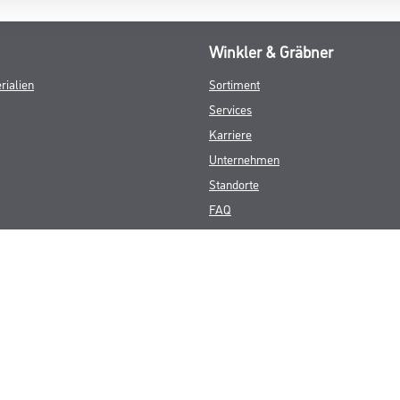
Winkler & Gräbner
rialien
Sortiment
Services
Karriere
Unternehmen
Standorte
FAQ
© Copyright CMS Dienstleistungs-Gesellschaft
GEWERBLICHE KUNDEN. ALLE ANGEGEBENEN PREISE SIND ZZGL. GESETZL