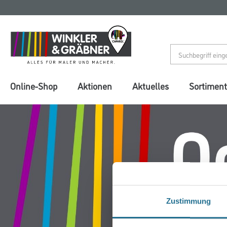
Zum
Zum
Inhalt
Navigationsmenü
springen
springen
Online-Shop
Aktionen
Aktuelles
Sortiment
Zustimmung