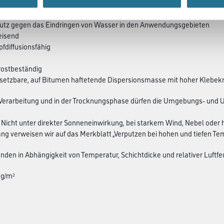
chutz gegen das Eindringen von Wasser in den Anwendungsgebieten
eisend
fdiffusionsfähig
frostbeständig
einsetzbare, auf Bitumen haftetende Dispersionsmasse mit hoher Kleb
Verarbeitung und in der Trocknungsphase dürfen die Umgebungs- und U
. Nicht unter direkter Sonneneinwirkung, bei starkem Wind, Nebel oder h
 verweisen wir auf das Merkblatt „Verputzen bei hohen und tiefen 
tunden in Abhängigkeit von Temperatur, Schichtdicke und relativer Luftfe
 kg/m²