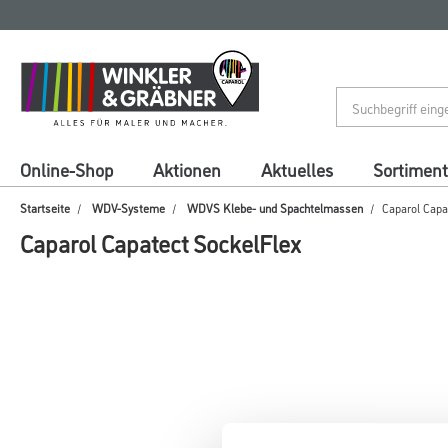
Zum
Zum
Inhalt
Navigationsmenü
springen
springen
Online-Shop
Aktionen
Aktuelles
Sortiment
Startseite
WDV-Systeme
WDVS Klebe- und Spachtelmassen
Caparol Capa
Caparol Capatect SockelFlex