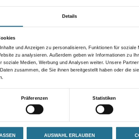
Organischer Spachtel zum Kle
Feuchteschutzanstrichs im So
Details
/erdberührten Bereich und als
Farbtonbezeichnung
Cookies
nhalte und Anzeigen zu personalisieren, Funktionen für soziale
Website zu analysieren. Außerdem geben wir Informationen zu I
r soziale Medien, Werbung und Analysen weiter. Unsere Partner
Umrechnungsfaktoren
 Daten zusammen, die Sie ihnen bereitgestellt haben oder die s
n.
Präferenzen
Statistiken
SATZINFOS
GEFAHRENHINWEISE
DAT
LASSEN
AUSWAHL ERLAUBEN
C