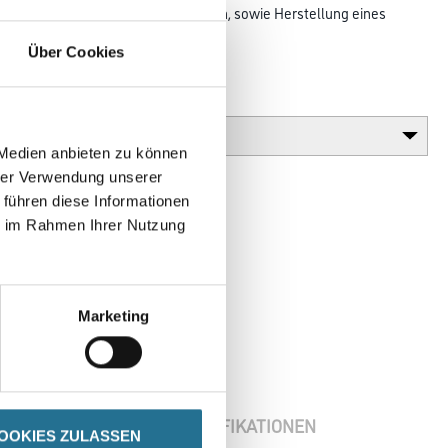
ben und Armieren von Dämmplatten, sowie Herstellung eines
ckel-
Über Cookies
 Abdichtung unter Fensterbänken.
Gebinde
 Medien anbieten zu können
hrer Verwendung unserer
 führen diese Informationen
ie im Rahmen Ihrer Nutzung
Marketing
ENBLÄTTER
SPEZIFIKATIONEN
OOKIES ZULASSEN