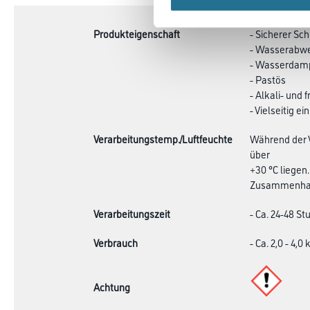
TAB:
Produkteigenschaft
- Sicherer S
- Wasserabw
- Wasserdamp
- Pastös
- Alkali- und 
- Vielseitig 
Verarbeitungstemp./Luftfeuchte
Während der 
über
+30 °C liegen
Zusammenhang
Verarbeitungszeit
- Ca. 24-48 S
Verbrauch
- Ca. 2,0 - 4,0
Achtung