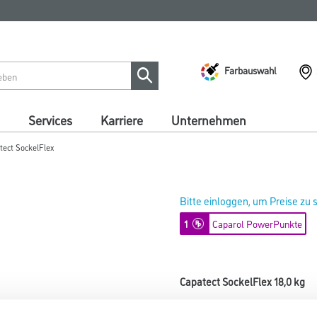
Farbauswahl
Services
Karriere
Unternehmen
tect SockelFlex
Bitte einloggen, um Preise zu
1
Caparol PowerPunkte
Capatect SockelFlex 18,0 kg
Art-Nr.:
1001-007869