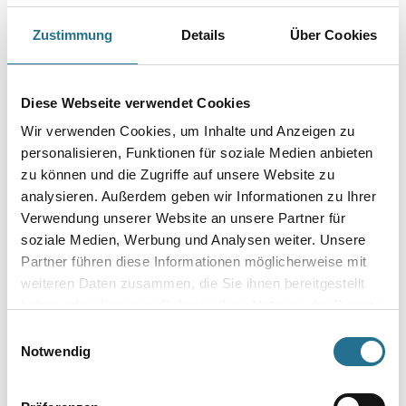
Capatect SockelFlex Carbon 18,0 kg
Zustimmung
Details
Über Cookies
Art-Nr.:
1001-011473
2-komponentige Zementär-Dispersions-Spachtelmasse zum Kleben,
Armieren und als Feuchteschutzanstrich im Sockel und erdberührten
Diese Webseite verwendet Cookies
Bereich.
Wir verwenden Cookies, um Inhalte und Anzeigen zu
personalisieren, Funktionen für soziale Medien anbieten
Gebinde
zu können und die Zugriffe auf unsere Website zu
analysieren. Außerdem geben wir Informationen zu Ihrer
Verwendung unserer Website an unsere Partner für
soziale Medien, Werbung und Analysen weiter. Unsere
Partner führen diese Informationen möglicherweise mit
weiteren Daten zusammen, die Sie ihnen bereitgestellt
haben oder die sie im Rahmen Ihrer Nutzung der Dienste
gesammelt haben.
Einwilligungsauswahl
Notwendig