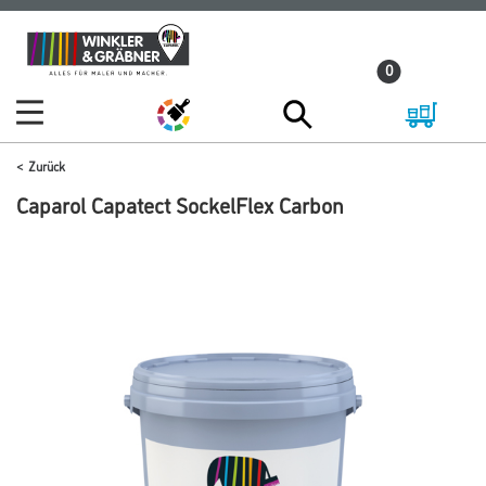
Zum
Zum
Inhalt
Navigationsmenü
0
springen
springen
Zurück
Caparol Capatect SockelFlex Carbon