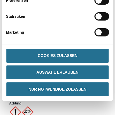
Präferenzen
PRODUKTEIGENSCHAFTEN
Statistiken
Produkteigenschaft
- Sicherer Schutz gegen das Eindringen von Wasser in den
Anwendungsgebieten
Marketing
- 2K-Gebinde (pulverförmige + carbonfaserverstärkte, pastöse
Komponente)
- Schlagfestigkeit von 20 Joule
- Wasserabweisend
- Wasserdampfdiffusionsfähig
COOKIES ZULASSEN
- Alkali- und frostbeständig
- Vielseitig einsetzbare, auf Bitumen haftetende
Dispersionsmasse mit hoher Klebekraft und gutem
Standvermögen, sehr elastisch
AUSWAHL ERLAUBEN
(rissüberbrückend)
Verbrauch
NUR NOTWENDIGE ZULASSEN
Je nach Anwendungsfall.
Achtung