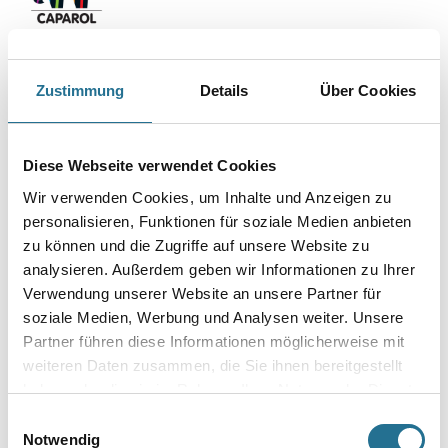
Capatect 850 CS Armierungsmörtel 25,0 kg
Zustimmung
Details
Über Cookies
Art-Nr.:
1001-002336
Mineralischer Leichtmörtel zum Armieren von Capatect PF
Fassadendämmplatten122 und zum Kleben und Armieren der Capatect
IDS
Diese Webseite verwendet Cookies
Mineral Dämmplatte.
Wir verwenden Cookies, um Inhalte und Anzeigen zu
Gebinde
personalisieren, Funktionen für soziale Medien anbieten
zu können und die Zugriffe auf unsere Website zu
analysieren. Außerdem geben wir Informationen zu Ihrer
Verwendung unserer Website an unsere Partner für
soziale Medien, Werbung und Analysen weiter. Unsere
Partner führen diese Informationen möglicherweise mit
Umrechnungsfaktoren
weiteren Daten zusammen, die Sie ihnen bereitgestellt
haben oder die sie im Rahmen Ihrer Nutzung der Dienste
gesammelt haben.
Einwilligungsauswahl
Notwendig