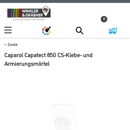
Zum
Zum
Inhalt
Navigationsmenü
0
springen
springen
Zurück
Caparol Capatect 850 CS-Klebe- und
Armierungsmörtel