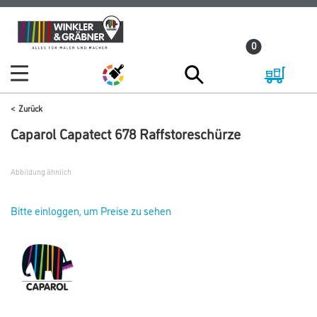
Zum
Zum
Inhalt
Navigationsmenü
0
springen
springen
Zurück
Caparol Capatect 678 Raffstoreschürze
Abbildung ähnlich
Bitte einloggen, um Preise zu sehen