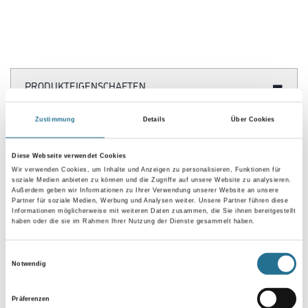
PRODUKTEIGENSCHAFTEN
Zustimmung
Details
Über Cookies
Produkteigenschaft
- Montagefertiges Element zur Befestigung von
Verschattungsanlagen
Diese Webseite verwendet Cookies
- Herstellbar in flexiblen Maßen
Wir verwenden Cookies, um Inhalte und Anzeigen zu personalisieren, Funktionen für
- Integrierte Alu-Schiene zur Aufnahme des Lamellenpaketes
soziale Medien anbieten zu können und die Zugriffe auf unsere Website zu analysieren.
- Frontseite als Putzträgerplattenschürze
Außerdem geben wir Informationen zu Ihrer Verwendung unserer Website an unsere
- Optional integrierte luftdichte Elektrodose
Partner für soziale Medien, Werbung und Analysen weiter. Unsere Partner führen diese
- Minimierung von Wärmebrücken
Informationen möglicherweise mit weiteren Daten zusammen, die Sie ihnen bereitgestellt
- Einfache und rationelle Montage
haben oder die sie im Rahmen Ihrer Nutzung der Dienste gesammelt haben.
- Kein Einsatz als Brandriegel
Einwilligungsauswahl
Verbrauch
Notwendig
1,0 m/m
Präferenzen