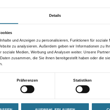
Dekor- und Fassadenprofile aus
Anwendungsmöglichkeiten:
Details
Gewicht max. 40 kg pro Eleme
Gebinde
Cookies
nhalte und Anzeigen zu personalisieren, Funktionen für soziale
Website zu analysieren. Außerdem geben wir Informationen zu I
r soziale Medien, Werbung und Analysen weiter. Unsere Partner
 Daten zusammen, die Sie ihnen bereitgestellt haben oder die s
Umrechnungsfaktoren
n.
Präferenzen
Statistiken
SATZINFOS
GEFAHRENHINWEISE
DAT
LASSEN
AUSWAHL ERLAUBEN
C