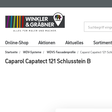
Zum
Zum
Inhalt
Navigationsmenü
springen
springen
Online-Shop
Aktionen
Aktuelles
Sortiment
Startseite
WDV-Systeme
WDVS Fassadenprofile
Caparol Capatect 121 Sch
Caparol Capatect 121 Schlusstein B