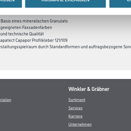
 Basis eines mineralischen Granulats
it geeigneten Fassadenfarben
 und technische Qualität
Capatect Capapor Profilkleber 121/109
estaltungsspielraum durch Standardformen und auftragsbezogene Son
Winkler & Gräbner
rialien
Sortiment
Services
Karriere
Unternehmen