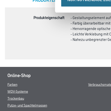
TAB:
Produkteigenschaft
- Gestaltungselement auf
- Farbig überarbeitbar m
- Hervorragende optische
- Leichte Verklebung mit 
- Nahezu unbegrenzter G
Online-Shop
Farben
Verbrauchsmate
WDV-Systeme
Trockenbau
Putze- und Spachtelmassen