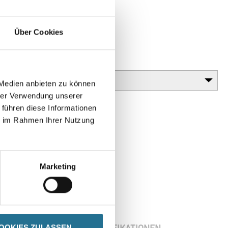
 Leichtbaustoff als Schlusssteine.
Über Cookies
nt pro m²-Klebefläche
Variante
 Medien anbieten zu können
hrer Verwendung unserer
 führen diese Informationen
ie im Rahmen Ihrer Nutzung
Marketing
ENBLÄTTER
SPEZIFIKATIONEN
OOKIES ZULASSEN