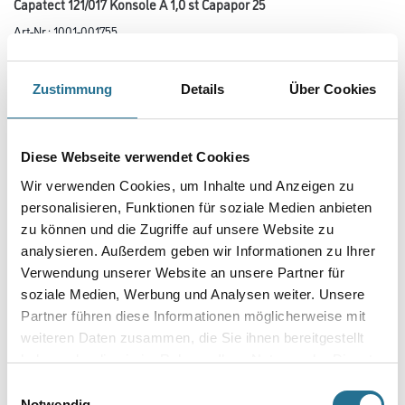
Capatect 121/017 Konsole A 1,0 st Capapor 25
Art-Nr.:
1001-001755
Dekor- und Fassadenprofile aus Leichtbaustoff als Konsolen.
Anwendungsmöglichkeiten:
Zustimmung
Details
Über Cookies
Gewicht max. 40 kg pro Element pro m²-Klebefläche
Gebinde
Diese Webseite verwendet Cookies
Wir verwenden Cookies, um Inhalte und Anzeigen zu
personalisieren, Funktionen für soziale Medien anbieten
Variante
zu können und die Zugriffe auf unsere Website zu
analysieren. Außerdem geben wir Informationen zu Ihrer
Verwendung unserer Website an unsere Partner für
soziale Medien, Werbung und Analysen weiter. Unsere
Partner führen diese Informationen möglicherweise mit
Umrechnungsfaktoren
weiteren Daten zusammen, die Sie ihnen bereitgestellt
haben oder die sie im Rahmen Ihrer Nutzung der Dienste
gesammelt haben.
Einwilligungsauswahl
Notwendig