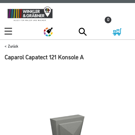
Zum
Zum
Inhalt
Navigationsmenü
0
springen
springen
Zurück
Caparol Capatect 121 Konsole A