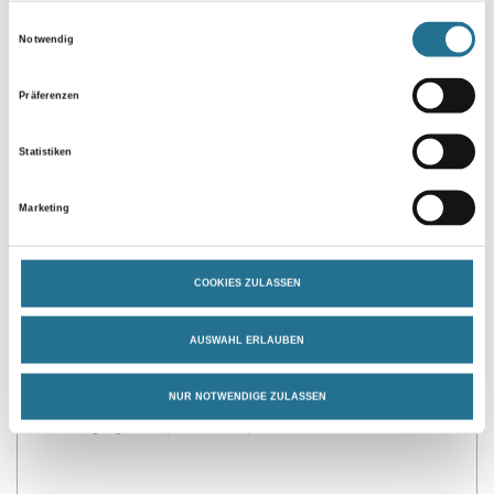
Einwilligungsauswahl
Notwendig
Umrechnungsfaktoren
Präferenzen
Statistiken
Marketing
COOKIES ZULASSEN
PRODUKTEIGENSCHAFTEN
AUSWAHL ERLAUBEN
Produkteigenschaft
- Seitliche Profilierung möglich
NUR NOTWENDIGE ZULASSEN
- Konsolleiste (Montagehilfe) auf Anfrage
- Befestigung mit Capatect Dekorprofildübel 677