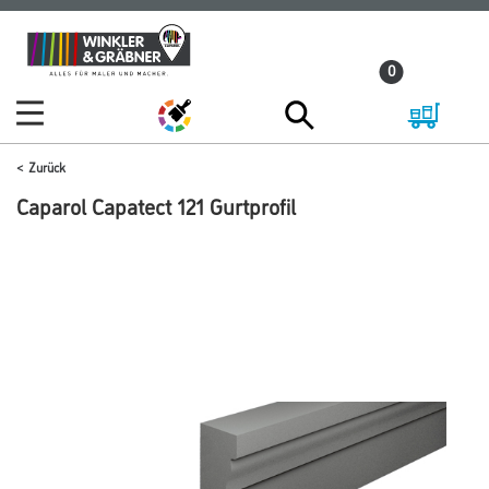
Zum
Zum
Inhalt
Navigationsmenü
0
springen
springen
Zurück
Caparol Capatect 121 Gurtprofil