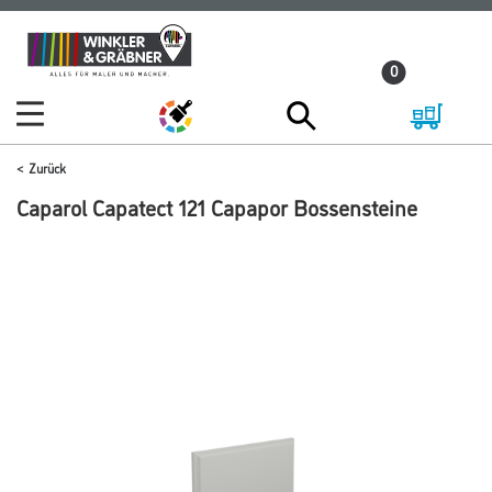
Zum
Zum
Inhalt
Navigationsmenü
0
springen
springen
Zurück
Caparol Capatect 121 Capapor Bossensteine