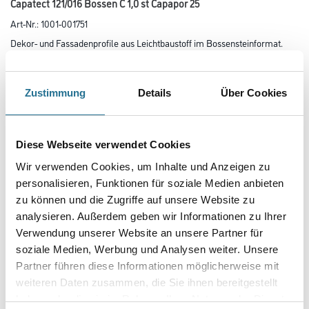
Capatect 121/016 Bossen C 1,0 st Capapor 25
Art-Nr.:
1001-001751
Dekor- und Fassadenprofile aus Leichtbaustoff im Bossensteinformat.
- Anwendungsmöglichkeiten:
- Länge 150 – 1000 mm
- Breite 30 – 520 mm
- Dicke 20 – 50 mm in 5-mm-Schritten
Zustimmung
Details
Über Cookies
- Max. Standardabmessung bei vollflächiger Verlegung:
- 520 x 520 x 50 mm (0,27 m²)
- 1000 x 270 x 50 mm (0,27 m²)
Diese Webseite verwendet Cookies
Gebinde
Wir verwenden Cookies, um Inhalte und Anzeigen zu
personalisieren, Funktionen für soziale Medien anbieten
zu können und die Zugriffe auf unsere Website zu
Variante
analysieren. Außerdem geben wir Informationen zu Ihrer
Verwendung unserer Website an unsere Partner für
soziale Medien, Werbung und Analysen weiter. Unsere
Partner führen diese Informationen möglicherweise mit
weiteren Daten zusammen, die Sie ihnen bereitgestellt
haben oder die sie im Rahmen Ihrer Nutzung der Dienste
Umrechnungsfaktoren