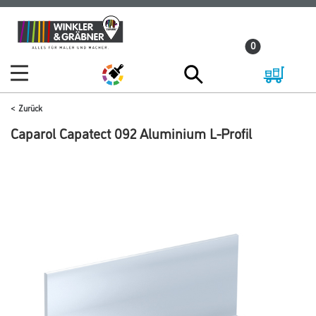
Zum
Zum
Inhalt
Navigationsmenü
0
springen
springen
Zurück
Caparol Capatect 092 Aluminium L-Profil