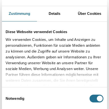
Capatect 092 Aluminium L-Profil 2,5 mt 25/40 mm
Art-Nr.:
1001-012041
Zustimmung
Details
Über Cookies
Unterer Abschluss für die Capatect Putzträgerplatte.
- Schenkellänge: 25/40 mm
Länge in centimeter
Diese Webseite verwendet Cookies
Wir verwenden Cookies, um Inhalte und Anzeigen zu
personalisieren, Funktionen für soziale Medien anbieten
Gebinde
zu können und die Zugriffe auf unsere Website zu
analysieren. Außerdem geben wir Informationen zu Ihrer
Verwendung unserer Website an unsere Partner für
soziale Medien, Werbung und Analysen weiter. Unsere
Partner führen diese Informationen möglicherweise mit
Umrechnungsfaktoren
weiteren Daten zusammen, die Sie ihnen bereitgestellt
haben oder die sie im Rahmen Ihrer Nutzung der Dienste
gesammelt haben.
Einwilligungsauswahl
Notwendig