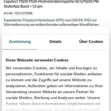
Capatect 115/30 PS30-Perimeterdämmplatte HD EPS035 PW
Stufenfalz Bund = 1,0 qm
Art-Nr.:
1001-013986
Expandierter Polystyrol-Hartschaum (EPS) nach DIN EN 13163 zur
Wärmedämmung von erdberührenden außenseitigen Wandflächen.
Länge in centimeter
Zustimmung
Details
Über Cookies
Breite in centimeter
Diese Webseite verwendet Cookies
Wir verwenden Cookies, um Inhalte und Anzeigen zu
Gebinde
personalisieren, Funktionen für soziale Medien anbieten
zu können und die Zugriffe auf unsere Website zu
analysieren. Außerdem geben wir Informationen zu Ihrer
Verwendung unserer Website an unsere Partner für
Plattenstärke
soziale Medien, Werbung und Analysen weiter. Unsere
Partner führen diese Informationen möglicherweise mit
weiteren Daten zusammen, die Sie ihnen bereitgestellt