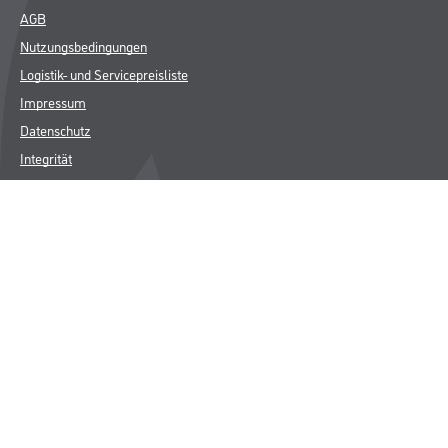
AGB
Nutzungsbedingungen
Logistik- und Servicepreisliste
Impressum
Datenschutz
Integrität
Kontakt
Follow Us
© Copyright CMS Dienstleistungs-Gesellschaft
* NUR FÜR GEWERBLICHE KUNDEN. ALLE ANGEGEBENEN PREISE
SIND ZZGL. GESETZLICHER MWST.
**Punktestand wird innerhalb mehrerer Wochen aktualisiert.