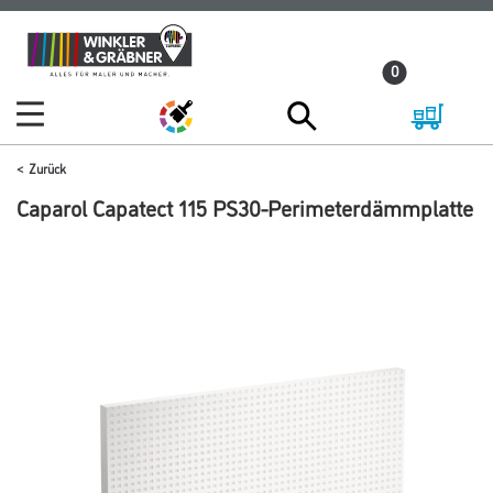
Zum
Zum
Inhalt
Navigationsmenü
0
springen
springen
Zurück
Caparol Capatect 115 PS30-Perimeterdämmplatte