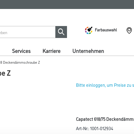
Farbauswahl
Services
Karriere
Unternehmen
618 Deckendämmschraube Z
be Z
Bitte einloggen, um Preise zu
Capatect 618/75 Deckendämms
Art-Nr.:
1001-012934