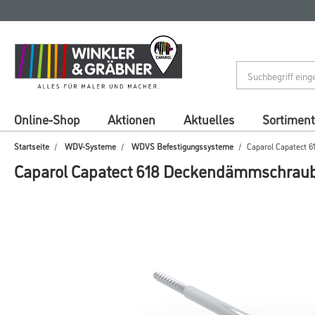
Zum
Zum
Inhalt
Navigationsmenü
springen
springen
Online-Shop
Aktionen
Aktuelles
Sortiment
Startseite
WDV-Systeme
WDVS Befestigungssysteme
Caparol Capatect 
Caparol Capatect 618 Deckendämmschrau