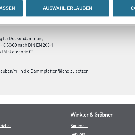
LASSEN
AUSWAHL ERLAUBEN
C
SATZINFOS
GEFAHRENHINWEISE
DAT
ung für Deckendämmung
 - C 50/60 nach DIN EN 206-1
ivitätskategorie C3.
rauben/m² in die Dämmplattenfläche zu setzen.
Winkler & Gräbner
rialien
Sortiment
Services