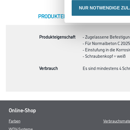
NUR NOTWENDIGE ZU
CURRENT
PRODUKTEIGENSCHAFTEN
ZU
TAB:
Produkteigenschaft
- Zugelassene Befestig
- Für Normalbeton C 20/25
- Einstufung in die Korros
- Schraubenkopf = weiß
Verbrauch
Es sind mindestens 4 Sch
Online-Shop
Farben
Verbrauchsmate
WDV-Systeme