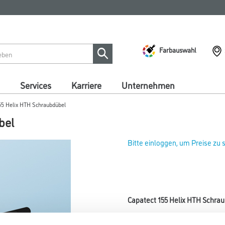
Farbauswahl
Services
Karriere
Unternehmen
55 Helix HTH Schraubdübel
bel
Bitte einloggen, um Preise zu
Capatect 155 Helix HTH Schrau
Art-Nr.:
1001-011995