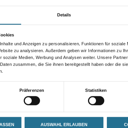
Spezial Schraubdübel in der L
vertiefte Befestigen von Capat
Details
WDV-Systemen.
Länge in centimeter
Cookies
nhalte und Anzeigen zu personalisieren, Funktionen für soziale
Website zu analysieren. Außerdem geben wir Informationen zu I
r soziale Medien, Werbung und Analysen weiter. Unsere Partner
Umrechnungsfaktoren
 Daten zusammen, die Sie ihnen bereitgestellt haben oder die s
n.
Präferenzen
Statistiken
SATZINFOS
GEFAHRENHINWEISE
DAT
LASSEN
AUSWAHL ERLAUBEN
C