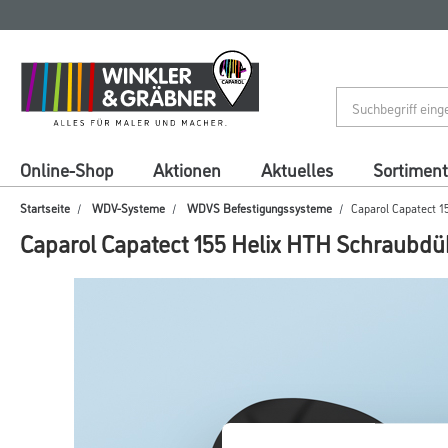
Zum
Zum
Inhalt
Navigationsmenü
springen
springen
Online-Shop
Aktionen
Aktuelles
Sortiment
Startseite
WDV-Systeme
WDVS Befestigungssysteme
Caparol Capatect 1
Caparol Capatect 155 Helix HTH Schraubdü