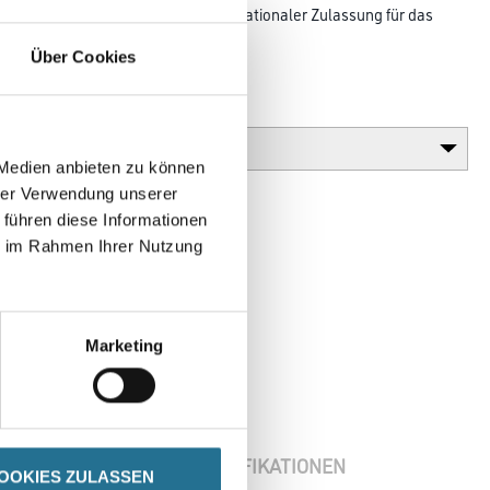
änge 155 mm mit europäischer und nationaler Zulassung für das
ect
Über Cookies
Gebinde
 Medien anbieten zu können
hrer Verwendung unserer
 führen diese Informationen
ie im Rahmen Ihrer Nutzung
Marketing
ENBLÄTTER
SPEZIFIKATIONEN
OOKIES ZULASSEN