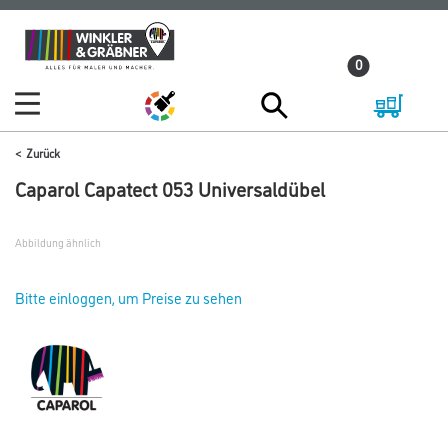
Zum
Zum
Inhalt
Navigationsmenü
0
springen
springen
Zurück
Caparol Capatect 053 Universaldübel
Abbildung ähnlich
Bitte einloggen, um Preise zu sehen