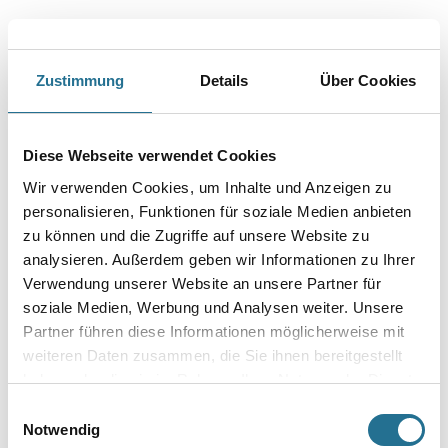
Zustimmung
Details
Über Cookies
PRODUKTEIGENSCHAFTEN
Diese Webseite verwendet Cookies
Produkteigenschaft
- Teller Ø 60 mm, Schaft Ø 8 mm
Wir verwenden Cookies, um Inhalte und Anzeigen zu
- Mit Spreizschraube, Bit Torx T30
personalisieren, Funktionen für soziale Medien anbieten
- Für alle Untergründe (A-E)
- Verankerungstiefe
zu können und die Zugriffe auf unsere Website zu
- ≥ 25 mm: A, B, C, D
analysieren. Außerdem geben wir Informationen zu Ihrer
- ≥ 65 mm: E
Verwendung unserer Website an unsere Partner für
- Bei oberflächenbündiger Montage: d ≥ 60 mm
- Bei versenkter Montage (nur bei komprimierbaren
soziale Medien, Werbung und Analysen weiter. Unsere
Dämmstoffen): d ≥ 80 mm
Partner führen diese Informationen möglicherweise mit
- Für vertiefte Montage in MW: WAP-zg und PF 122 kombinieren
weiteren Daten zusammen, die Sie ihnen bereitgestellt
mit Thermozylinder MW 154
- Punktbezogener Wärmedurchgangskoeffizient Chi-Wert:
haben oder die sie im Rahmen Ihrer Nutzung der Dienste
0,001/0,002 W/K (je nach Montageart)
gesammelt haben.
Einwilligungsauswahl
Notwendig