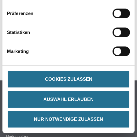
Präferenzen
ZUSATZINFOS
Statistiken
GEFAHRENHINWEISE
DATENBLÄTTER
Marketing
SPEZIFIKATIONEN
COOKIES ZULASSEN
Online-Shop
AUSWAHL ERLAUBEN
Farben
WDV-Systeme
Trockenbau
NUR NOTWENDIGE ZULASSEN
Putze- und Spachtelmassen
Bodenbeläge