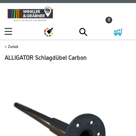
Zum
Zum
Inhalt
Navigationsmenü
0
springen
springen
Zurück
ALLIGATOR Schlagdübel Carbon