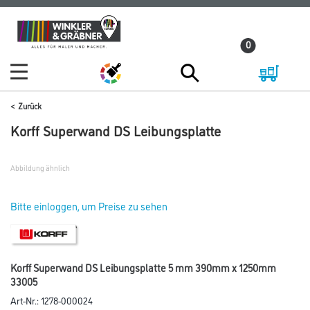
Zum
Zum
Inhalt
Navigationsmenü
0
springen
springen
Zurück
Korff Superwand DS Leibungsplatte
Abbildung ähnlich
Bitte einloggen, um Preise zu sehen
Korff Superwand DS Leibungsplatte 5 mm 390mm x 1250mm
33005
Art-Nr.:
1278-000024