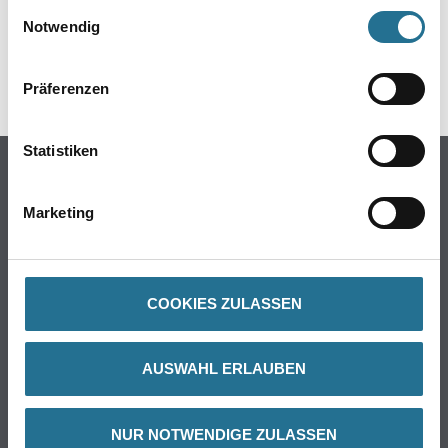
Einwilligungsauswahl
Notwendig
DATENBLÄTTER
SPEZIFIKATIONEN
Präferenzen
Statistiken
Online-Shop
Farben
Marketing
WDV-Systeme
Trockenbau
Putze- und Spachtelmassen
COOKIES ZULASSEN
Bodenbeläge
Wand- & Deckenbeläge
AUSWAHL ERLAUBEN
Werkzeuge & Maschinen
Verbrauchsmaterialien
NUR NOTWENDIGE ZULASSEN