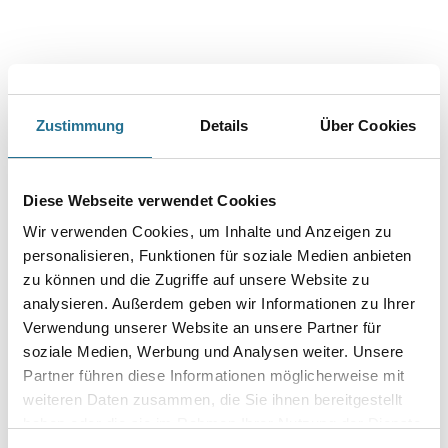
Zustimmung
Details
Über Cookies
PRODUKTEIGENSCHAFTEN
Diese Webseite verwendet Cookies
Wir verwenden Cookies, um Inhalte und Anzeigen zu
Verbrauch
personalisieren, Funktionen für soziale Medien anbieten
2,05 Platten
zu können und die Zugriffe auf unsere Website zu
analysieren. Außerdem geben wir Informationen zu Ihrer
Verwendung unserer Website an unsere Partner für
soziale Medien, Werbung und Analysen weiter. Unsere
Partner führen diese Informationen möglicherweise mit
ZUSATZINFOS
weiteren Daten zusammen, die Sie ihnen bereitgestellt
haben oder die sie im Rahmen Ihrer Nutzung der Dienste
GEFAHRENHINWEISE
gesammelt haben.