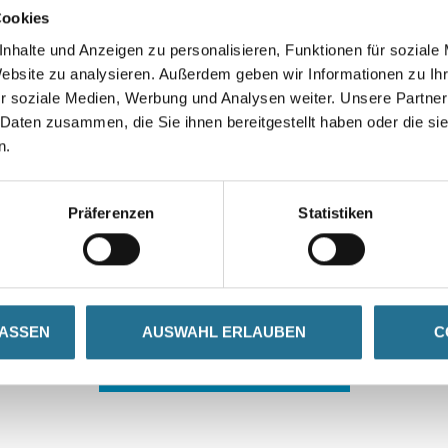
Cookies
nhalte und Anzeigen zu personalisieren, Funktionen für soziale
Website zu analysieren. Außerdem geben wir Informationen zu I
r soziale Medien, Werbung und Analysen weiter. Unsere Partner
 Daten zusammen, die Sie ihnen bereitgestellt haben oder die s
n.
 ZWISCHENFALL IST
Präferenzen
Statistiken
seln schon an der Lösung und werden das Problem so schnell
in der Zwischenzeit unseren Online-Shop und lassen Sie sic
LASSEN
AUSWAHL ERLAUBEN
C
ZURÜCK ZUM ONLINE-SHOP