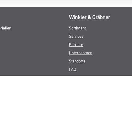
Winkler & Gräbner
rialien
Sortiment
Services
Karriere
Unternehmen
Standorte
FAQ
© Copyright CMS Dienstleistungs-Gesellschaft
GEWERBLICHE KUNDEN. ALLE ANGEGEBENEN PREISE SIND ZZGL. GESETZL