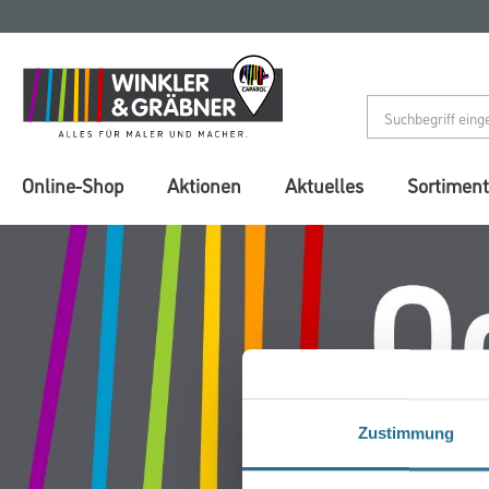
Zum
Zum
Inhalt
Navigationsmenü
springen
springen
Online-Shop
Aktionen
Aktuelles
Sortiment
Zustimmung