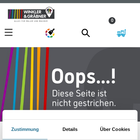
Zum
Zum
Inhalt
Navigationsmenü
0
springen
springen
Zustimmung
Details
Über Cookies