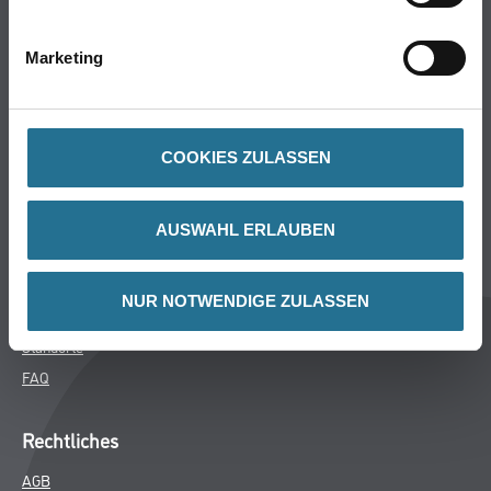
Bodenbeläge
Wand- & Deckenbeläge
Marketing
Werkzeuge & Maschinen
Verbrauchsmaterialien
COOKIES ZULASSEN
Winkler & Gräbner
Sortiment
AUSWAHL ERLAUBEN
Services
Karriere
NUR NOTWENDIGE ZULASSEN
Unternehmen
Standorte
FAQ
Rechtliches
AGB