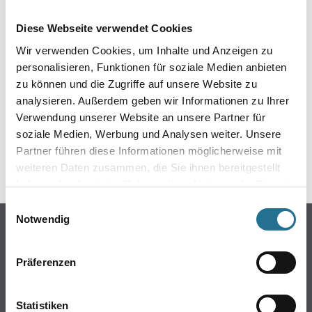
EIN KLEINER ZWISCHENFALL
Diese Webseite verwendet Cookies
IST AUFGETRETEN
Wir verwenden Cookies, um Inhalte und Anzeigen zu
personalisieren, Funktionen für soziale Medien anbieten
Keine Sorge, wir pinseln schon an der Lösung und
zu können und die Zugriffe auf unsere Website zu
werden das Problem so schnell wie möglich beheben.
analysieren. Außerdem geben wir Informationen zu Ihrer
Erkunden Sie in der Zwischenzeit unseren Online-Shop
und lassen Sie sich inspirieren.
Verwendung unserer Website an unsere Partner für
soziale Medien, Werbung und Analysen weiter. Unsere
ZURÜCK ZUM ONLINE-SHOP
Partner führen diese Informationen möglicherweise mit
weiteren Daten zusammen, die Sie ihnen bereitgestellt
haben oder die sie im Rahmen Ihrer Nutzung der Dienste
gesammelt haben.
Einwilligungsauswahl
Notwendig
Online-Shop
Farben
Präferenzen
WDV-Systeme
Trockenbau
Statistiken
Putze- und Spachtelmassen