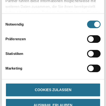
Partner führen diese Informationen möglicherweise mit
weiteren Daten zusammen, die Sie ihnen bereitgestellt
haben oder die sie im Rahmen Ihrer Nutzung der Dienste
gesammelt haben.
Einwilligungsauswahl
Notwendig
Umrechnungsfaktoren
Präferenzen
Statistiken
Marketing
PRODUKTEIGENSCHAFTEN
COOKIES ZULASSEN
Produkteigenschaft
- Verarbeitungsfertig
- Airless-Spritzspachtel
AUSWAHL ERLAUBEN