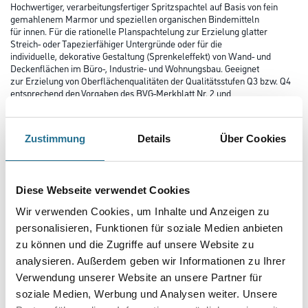
Hochwertiger, verarbeitungsfertiger Spritzspachtel auf Basis von fein
gemahlenem Marmor und speziellen organischen Bindemitteln
für innen. Für die rationelle Planspachtelung zur Erzielung glatter
Streich- oder Tapezierfähiger Untergründe oder für die
individuelle, dekorative Gestaltung (Sprenkeleffekt) von Wand- und
Deckenflächen im Büro-, Industrie- und Wohnungsbau. Geeignet
zur Erzielung von Oberflächenqualitäten der Qualitätsstufen Q3 bzw. Q4
entsprechend den Vorgaben des BVG-Merkblatt Nr. 2 und
BFS-Merkblatt Nr. 12. Einsetzbar für Beton oder Betonfertigteile,
großformatige Porenbeton- oder KS-Planelemente, Gipskarton-
und Gipsfaserplatten, mineralische Putze der Mörtelgruppe PIc, PII, PIII
Zustimmung
Details
Über Cookies
und PIV sowie auf tragfähigen Beschichtungen oder
Putzen (z.B. auf Kunstharz-, Silikat- Basis) etc.
Diese Webseite verwendet Cookies
Farbtonbezeichnung
Wir verwenden Cookies, um Inhalte und Anzeigen zu
personalisieren, Funktionen für soziale Medien anbieten
zu können und die Zugriffe auf unsere Website zu
Glanzgrad
analysieren. Außerdem geben wir Informationen zu Ihrer
Verwendung unserer Website an unsere Partner für
soziale Medien, Werbung und Analysen weiter. Unsere
Gebinde