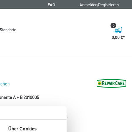
FAQ
Anmelden/Registrieren
0
Standorte
0,00 €
 sehen
onente A + B 2010005
lle Sorten DRY FLEX® und BIO FLEX™.
Über Cookies