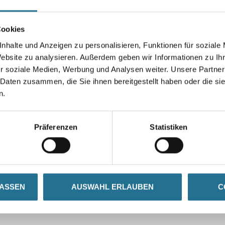
Cookies
Umrechnungsfaktoren
nhalte und Anzeigen zu personalisieren, Funktionen für soziale
Website zu analysieren. Außerdem geben wir Informationen zu I
r soziale Medien, Werbung und Analysen weiter. Unsere Partner
 Daten zusammen, die Sie ihnen bereitgestellt haben oder die s
n.
Präferenzen
Statistiken
N
ZUSATZINFOS
GEFAHRENHINWEISE
e Haftung von DRY FLEX® 1, 4, 16 und BIO FLEX™ auf dem Untergrund
LASSEN
AUSWAHL ERLAUBEN
C
gszeit von 1 Stunde
 mit DRY FIX® UNI kann das zu reparierende Holz innerhalb von 24 S