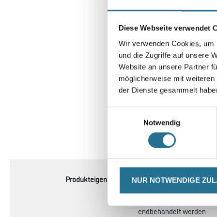
Diese Webseite verwendet 
Wir verwenden Cookies, um I
und die Zugriffe auf unsere 
Website an unsere Partner fü
möglicherweise mit weiteren
der Dienste gesammelt habe
Einwilligungsauswahl
Notwendig
CURRENT
PRODUKTEIGENSCHAFTE
TAB:
Produkteigenschaft
- Sorgt für eine maximal
NUR NOTWENDIGE ZU
- Extra lange Verarbeitun
- Nach der Vorbehandlung
endbehandelt werden