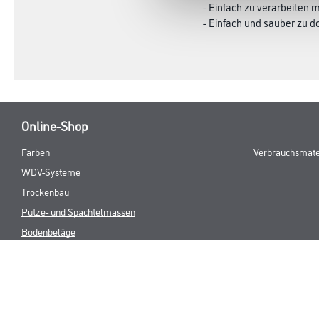
- Einfach zu verarbeiten 
- Einfach und sauber zu d
Online-Shop
Farben
Verbrauchsmate
WDV-Systeme
Trockenbau
Putze- und Spachtelmassen
Bodenbeläge
Wand- & Deckenbeläge
Werkzeuge & Maschinen