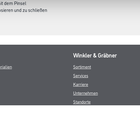
mit dem Pinsel
osieren und zu schließen
Winkler & Gräbner
rialien
Sortiment
Services
Karriere
Unternehmen
Standorte
FAQ