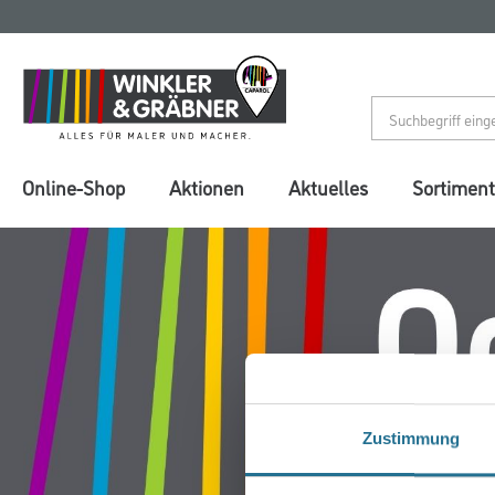
Zum
Zum
Inhalt
Navigationsmenü
springen
springen
Online-Shop
Aktionen
Aktuelles
Sortiment
Zustimmung