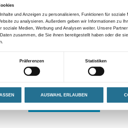
Cookies
nhalte und Anzeigen zu personalisieren, Funktionen für soziale
Website zu analysieren. Außerdem geben wir Informationen zu I
r soziale Medien, Werbung und Analysen weiter. Unsere Partner
 Daten zusammen, die Sie ihnen bereitgestellt haben oder die s
n.
 ZWISCHENFALL IST
Präferenzen
Statistiken
seln schon an der Lösung und werden das Problem so schnell
in der Zwischenzeit unseren Online-Shop und lassen Sie sic
LASSEN
AUSWAHL ERLAUBEN
C
ZURÜCK ZUM ONLINE-SHOP