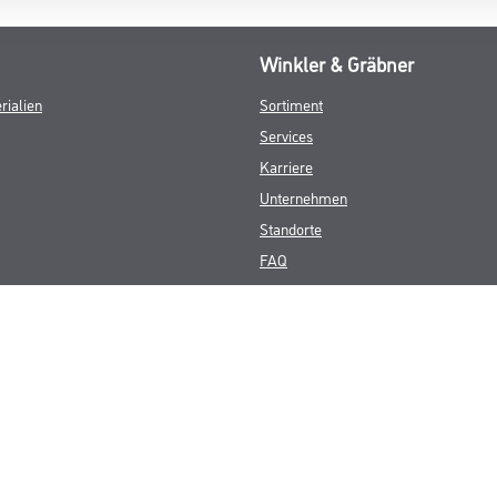
Winkler & Gräbner
rialien
Sortiment
Services
Karriere
Unternehmen
Standorte
FAQ
© Copyright CMS Dienstleistungs-Gesellschaft
GEWERBLICHE KUNDEN. ALLE ANGEGEBENEN PREISE SIND ZZGL. GESETZL