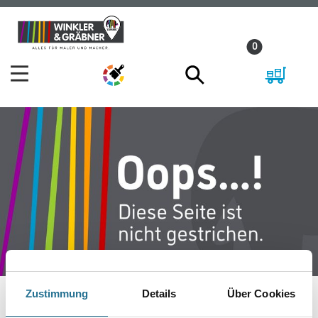
Zum
Zum
Inhalt
Navigationsmenü
0
springen
springen
Zustimmung
Details
Über Cookies