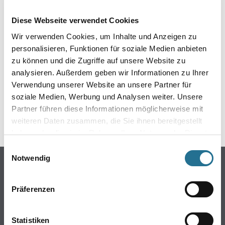
EIN KLEINER ZWISCHENFALL
Diese Webseite verwendet Cookies
IST AUFGETRETEN
Wir verwenden Cookies, um Inhalte und Anzeigen zu
personalisieren, Funktionen für soziale Medien anbieten
Keine Sorge, wir pinseln schon an der Lösung und
zu können und die Zugriffe auf unsere Website zu
werden das Problem so schnell wie möglich beheben.
analysieren. Außerdem geben wir Informationen zu Ihrer
Erkunden Sie in der Zwischenzeit unseren Online-Shop
und lassen Sie sich inspirieren.
Verwendung unserer Website an unsere Partner für
soziale Medien, Werbung und Analysen weiter. Unsere
ZURÜCK ZUM ONLINE-SHOP
Partner führen diese Informationen möglicherweise mit
weiteren Daten zusammen, die Sie ihnen bereitgestellt
haben oder die sie im Rahmen Ihrer Nutzung der Dienste
gesammelt haben.
Einwilligungsauswahl
Notwendig
Online-Shop
Farben
Präferenzen
WDV-Systeme
Trockenbau
Statistiken
Putze- und Spachtelmassen