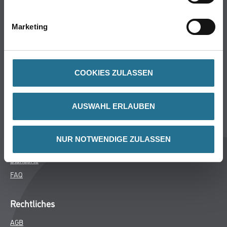
Bodenbeläge
Wand- & Deckenbeläge
Marketing
Werkzeuge & Maschinen
Verbrauchsmaterialien
COOKIES ZULASSEN
Winkler & Gräbner
Sortiment
AUSWAHL ERLAUBEN
Services
Karriere
NUR NOTWENDIGE ZULASSEN
Unternehmen
Standorte
FAQ
Rechtliches
AGB