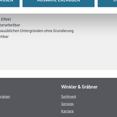
SATZINFOS
GEFAHRENHINWEISE
DAT
Effekt
berarbeitbar
n bauüblichen Untergründen ohne Grundierung
iehbar
Winkler & Gräbner
rialien
Sortiment
Services
Karriere