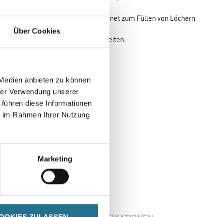
e Grundierung und ist optimal geeignet zum Füllen von Löchern
sgleichen
Über Cookies
ersätzen, Übergängen und Unebenheiten.
 Medien anbieten zu können
hrer Verwendung unserer
 führen diese Informationen
ie im Rahmen Ihrer Nutzung
Marketing
OOKIES ZULASSEN