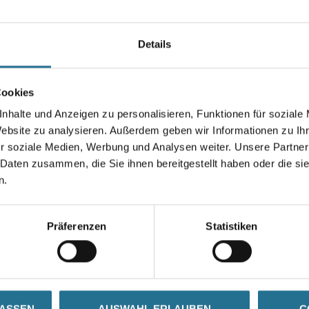
Er haftet auf nahezu allen
bauüblichen Untergründen ohn
und Ausbrüchen sowie zum Au
Details
und Beispachteln von Höhenv
Gebinde
Cookies
nhalte und Anzeigen zu personalisieren, Funktionen für soziale
Website zu analysieren. Außerdem geben wir Informationen zu I
r soziale Medien, Werbung und Analysen weiter. Unsere Partner
 Daten zusammen, die Sie ihnen bereitgestellt haben oder die s
Umrechnungsfaktoren
n.
Präferenzen
Statistiken
LASSEN
AUSWAHL ERLAUBEN
C