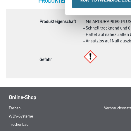
CURRENT
PRODUKTEIGENSCHAFTEN
ZU
TAB:
Produkteigenschaft
- Mit ARDURAPID®-PLUS 
- Schnell trocknend und ü
- Haftet auf nahezu alle
- Ansatzlos auf Null ausz
Gefahr
Online-Shop
Farben
Verbrauchsmate
WDV-Systeme
Trockenbau