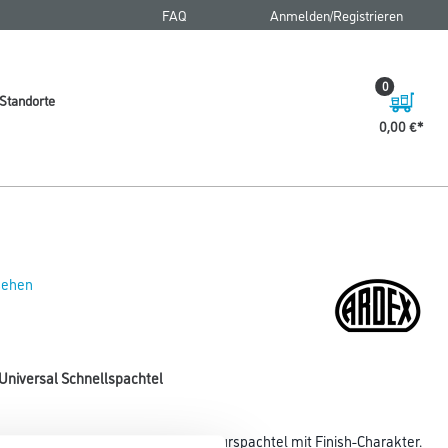
FAQ
Anmelden/Registrieren
0
Standorte
0,00 €
 sehen
 Universal Schnellspachtel
oden- und Deckenflächen. Reparaturspachtel mit Finish-Charakter.