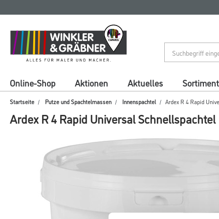
Zum
Zum
Inhalt
Navigationsmenü
springen
springen
Online-Shop
Aktionen
Aktuelles
Sortiment
Startseite
Putze und Spachtelmassen
Innenspachtel
Ardex R 4 Rapid Unive
Ardex R 4 Rapid Universal Schnellspachtel