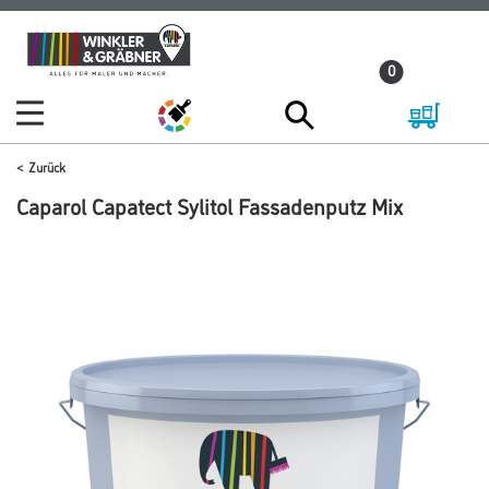
Zum
Zum
Inhalt
Navigationsmenü
0
springen
springen
Zurück
Caparol Capatect Sylitol Fassadenputz Mix