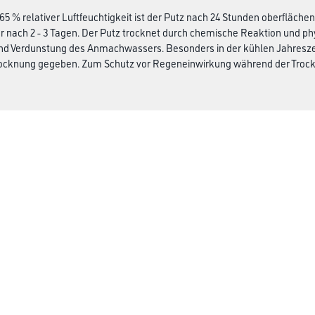
 65 % relativer Luftfeuchtigkeit ist der Putz nach 24 Stunden oberfläch
r nach 2 - 3 Tagen. Der Putz trocknet durch chemische Reaktion und phy
d Verdunstung des Anmachwassers. Besonders in der kühlen Jahreszeit 
rocknung gegeben. Zum Schutz vor Regeneinwirkung während der Troc
rauchsangaben handelt es sich um Richtwerte ohne Schütt- und Schwun
ige oder verarbeitungsbedingte Abweichungen sind zu berücksichtigen
Winkler & Gräbner
rialien
Sortiment
Services