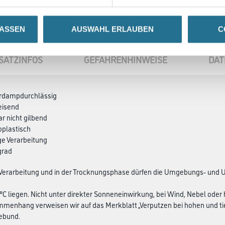
LASSEN
AUSWAHL ERLAUBEN
C
SATZINFOS
GEFAHRENHINWEISE
DAT
rdampdurchlässig
eisend
ar nicht gilbend
oplastisch
ge Verarbeitung
grad
Verarbeitung und in der Trocknungsphase dürfen die Umgebungs- und U
°C liegen. Nicht unter direkter Sonneneinwirkung, bei Wind, Nebel oder h
menhang verweisen wir auf das Merkblatt „Verputzen bei hohen und t
ebund.