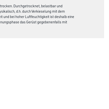
entrocken. Durchgetrocknet, belastbar und
sikalisch, d.h. durch Verkieselung mit dem
und bei hoher Luftfeuchtigkeit ist deshalb eine
knungsphase das Gerüst gegebenenfalls mit
dverlust.
.
Rechtliches
AGB
Nutzungsbedingungen