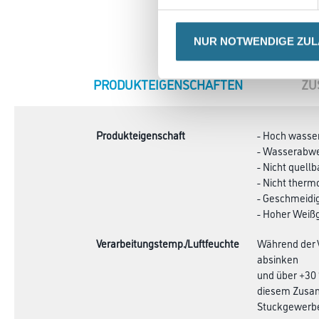
NUR NOTWENDIGE ZU
CURRENT
PRODUKTEIGENSCHAFTEN
ZU
TAB:
Produkteigenschaft
- Hoch wasse
- Wasserabw
- Nicht quellb
- Nicht therm
- Geschmeidi
- Hoher Weiß
Verarbeitungstemp./Luftfeuchte
Während der 
absinken
und über +30 
diesem Zusam
Stuckgewerb