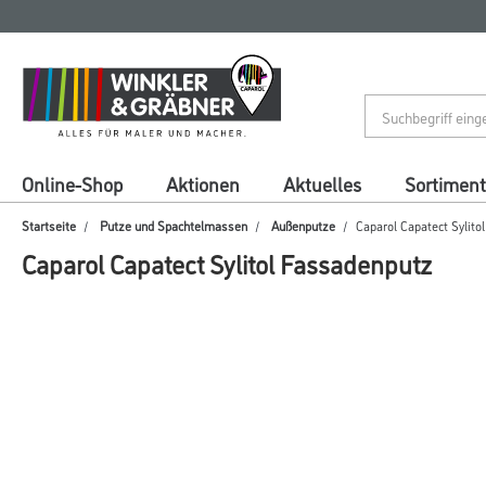
Zum
Zum
Inhalt
Navigationsmenü
springen
springen
Online-Shop
Aktionen
Aktuelles
Sortiment
Startseite
Putze und Spachtelmassen
Außenputze
Caparol Capatect Sylito
Caparol Capatect Sylitol Fassadenputz