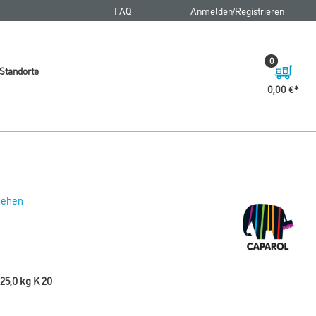
FAQ
Anmelden/Registrieren
0
Standorte
0,00 €
 sehen
25,0 kg K 20