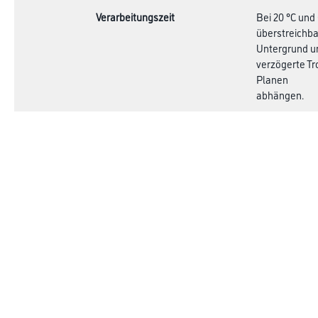
Verarbeitungszeit
Bei 20 °C und
überstreichba
Untergrund un
verzögerte T
Planen
abhängen.
Verbrauch
Ca. 3,7 kg/m²
Bei den Verb
Objektabhäng
Online-Shop
Farben
Verbrauchsmate
WDV-Systeme