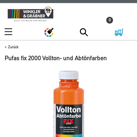
Zum
Zum
Inhalt
Navigationsmenü
0
springen
springen
Zurück
Pufas fix 2000 Vollton- und Abtönfarben