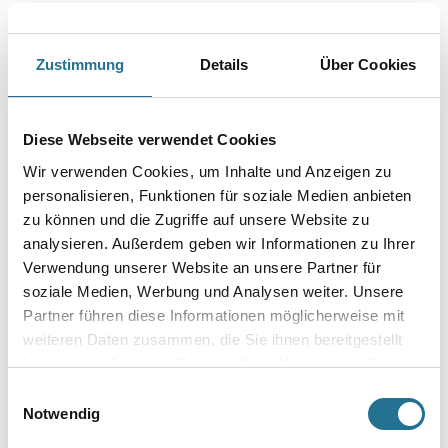
Farbtonbezeichnung
Zustimmung
Details
Über Cookies
Glanzgrad
Diese Webseite verwendet Cookies
Gebinde
Wir verwenden Cookies, um Inhalte und Anzeigen zu
personalisieren, Funktionen für soziale Medien anbieten
zu können und die Zugriffe auf unsere Website zu
analysieren. Außerdem geben wir Informationen zu Ihrer
Verwendung unserer Website an unsere Partner für
soziale Medien, Werbung und Analysen weiter. Unsere
Umrechnungsfaktoren
Partner führen diese Informationen möglicherweise mit
weiteren Daten zusammen, die Sie ihnen bereitgestellt
haben oder die sie im Rahmen Ihrer Nutzung der Dienste
gesammelt haben.
Einwilligungsauswahl
Notwendig