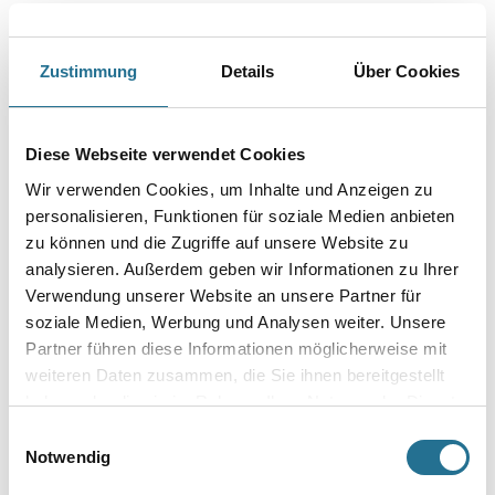
Farbtonbezeichnung
Zustimmung
Details
Über Cookies
Glanzgrad
Diese Webseite verwendet Cookies
Gebinde
Wir verwenden Cookies, um Inhalte und Anzeigen zu
personalisieren, Funktionen für soziale Medien anbieten
zu können und die Zugriffe auf unsere Website zu
analysieren. Außerdem geben wir Informationen zu Ihrer
Verwendung unserer Website an unsere Partner für
soziale Medien, Werbung und Analysen weiter. Unsere
Umrechnungsfaktoren
Partner führen diese Informationen möglicherweise mit
weiteren Daten zusammen, die Sie ihnen bereitgestellt
haben oder die sie im Rahmen Ihrer Nutzung der Dienste
gesammelt haben.
Einwilligungsauswahl
Notwendig