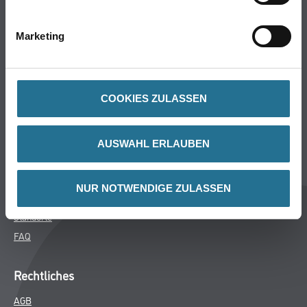
Bodenbeläge
Wand- & Deckenbeläge
Marketing
Werkzeuge & Maschinen
Verbrauchsmaterialien
COOKIES ZULASSEN
Winkler & Gräbner
Sortiment
AUSWAHL ERLAUBEN
Services
Karriere
NUR NOTWENDIGE ZULASSEN
Unternehmen
Standorte
FAQ
Rechtliches
AGB