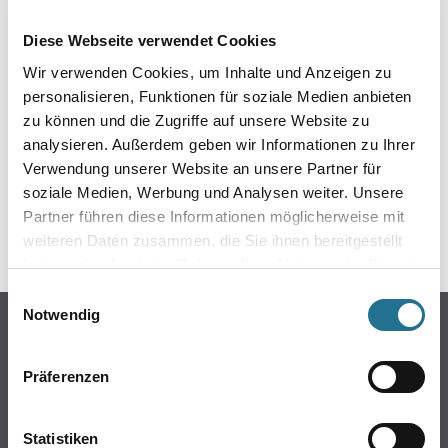
EIN KLEINER ZWISCHENFALL
Diese Webseite verwendet Cookies
IST AUFGETRETEN
Wir verwenden Cookies, um Inhalte und Anzeigen zu
personalisieren, Funktionen für soziale Medien anbieten
Keine Sorge, wir pinseln schon an der Lösung und
zu können und die Zugriffe auf unsere Website zu
werden das Problem so schnell wie möglich beheben.
analysieren. Außerdem geben wir Informationen zu Ihrer
Erkunden Sie in der Zwischenzeit unseren Online-Shop
und lassen Sie sich inspirieren.
Verwendung unserer Website an unsere Partner für
soziale Medien, Werbung und Analysen weiter. Unsere
ZURÜCK ZUM ONLINE-SHOP
Partner führen diese Informationen möglicherweise mit
weiteren Daten zusammen, die Sie ihnen bereitgestellt
haben oder die sie im Rahmen Ihrer Nutzung der Dienste
gesammelt haben.
Einwilligungsauswahl
Notwendig
Online-Shop
Farben
Präferenzen
WDV-Systeme
Trockenbau
Statistiken
Putze- und Spachtelmassen