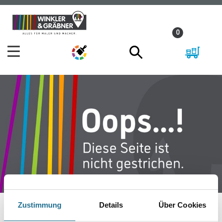
Zum
Zum
Inhalt
Navigationsmenü
0
springen
springen
Zustimmung
Details
Über Cookies