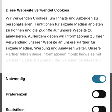
EIN KLEINER ZWISCHENFALL
Diese Webseite verwendet Cookies
IST AUFGETRETEN
Wir verwenden Cookies, um Inhalte und Anzeigen zu
personalisieren, Funktionen für soziale Medien anbieten
Keine Sorge, wir pinseln schon an der Lösung und
zu können und die Zugriffe auf unsere Website zu
werden das Problem so schnell wie möglich beheben.
analysieren. Außerdem geben wir Informationen zu Ihrer
Erkunden Sie in der Zwischenzeit unseren Online-Shop
und lassen Sie sich inspirieren.
Verwendung unserer Website an unsere Partner für
soziale Medien, Werbung und Analysen weiter. Unsere
ZURÜCK ZUM ONLINE-SHOP
Partner führen diese Informationen möglicherweise mit
weiteren Daten zusammen, die Sie ihnen bereitgestellt
haben oder die sie im Rahmen Ihrer Nutzung der Dienste
gesammelt haben.
Einwilligungsauswahl
Notwendig
Online-Shop
Farben
Präferenzen
WDV-Systeme
Trockenbau
Statistiken
Putze- und Spachtelmassen