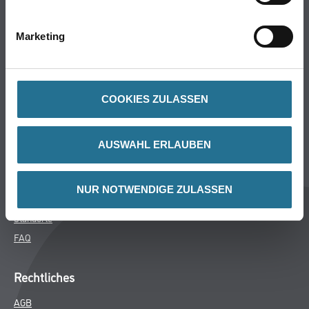
Bodenbeläge
Wand- & Deckenbeläge
Marketing
Werkzeuge & Maschinen
Verbrauchsmaterialien
COOKIES ZULASSEN
Winkler & Gräbner
Sortiment
AUSWAHL ERLAUBEN
Services
Karriere
NUR NOTWENDIGE ZULASSEN
Unternehmen
Standorte
FAQ
Rechtliches
AGB