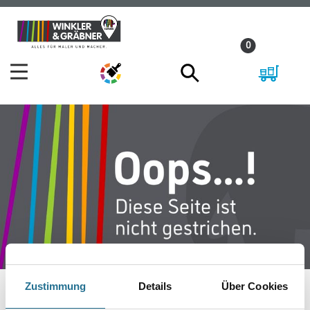
Zum
Zum
Inhalt
Navigationsmenü
0
springen
springen
Zustimmung
Details
Über Cookies