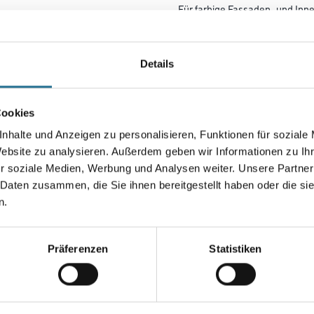
Für farbige Fassaden- und In
Fassaden- und Innen­farben,
Plastiken und Kunstharzputzen 
Details
Farbtonbezeichnung
Cookies
Gebinde
nhalte und Anzeigen zu personalisieren, Funktionen für soziale
Website zu analysieren. Außerdem geben wir Informationen zu I
r soziale Medien, Werbung und Analysen weiter. Unsere Partner
 Daten zusammen, die Sie ihnen bereitgestellt haben oder die s
n.
Umrechnungsfaktoren
Präferenzen
Statistiken