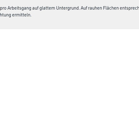
 pro Arbeitsgang auf glattem Untergrund. Auf rauhen Flächen entspre
htung ermitteln.
Winkler & Gräbner
rialien
Sortiment
Services
Karriere
Unternehmen
Standorte
FAQ