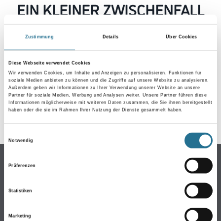
EIN KLEINER ZWISCHENFALL
IST AUFGETRETEN
Zustimmung
Details
Über Cookies
Keine Sorge, wir pinseln schon an der Lösung und
werden das Problem so schnell wie möglich beheben.
Diese Webseite verwendet Cookies
Erkunden Sie in der Zwischenzeit unseren Online-Shop
Wir verwenden Cookies, um Inhalte und Anzeigen zu personalisieren, Funktionen für
soziale Medien anbieten zu können und die Zugriffe auf unsere Website zu analysieren.
und lassen Sie sich inspirieren.
Außerdem geben wir Informationen zu Ihrer Verwendung unserer Website an unsere
Partner für soziale Medien, Werbung und Analysen weiter. Unsere Partner führen diese
ZURÜCK ZUM ONLINE-SHOP
Informationen möglicherweise mit weiteren Daten zusammen, die Sie ihnen bereitgestellt
haben oder die sie im Rahmen Ihrer Nutzung der Dienste gesammelt haben.
Einwilligungsauswahl
Notwendig
Online-Shop
Präferenzen
Farben
WDV-Systeme
Statistiken
Trockenbau
Marketing
Putze- und Spachtelmassen