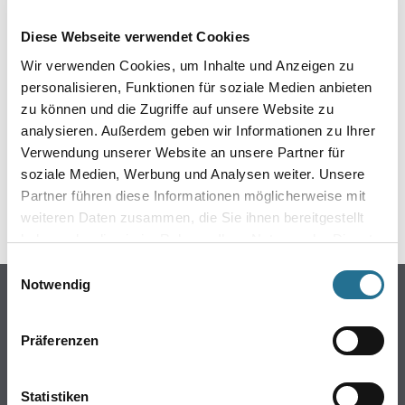
EIN KLEINER ZWISCHENFALL
Diese Webseite verwendet Cookies
IST AUFGETRETEN
Wir verwenden Cookies, um Inhalte und Anzeigen zu
personalisieren, Funktionen für soziale Medien anbieten
Keine Sorge, wir pinseln schon an der Lösung und
zu können und die Zugriffe auf unsere Website zu
werden das Problem so schnell wie möglich beheben.
analysieren. Außerdem geben wir Informationen zu Ihrer
Erkunden Sie in der Zwischenzeit unseren Online-Shop
und lassen Sie sich inspirieren.
Verwendung unserer Website an unsere Partner für
soziale Medien, Werbung und Analysen weiter. Unsere
ZURÜCK ZUM ONLINE-SHOP
Partner führen diese Informationen möglicherweise mit
weiteren Daten zusammen, die Sie ihnen bereitgestellt
haben oder die sie im Rahmen Ihrer Nutzung der Dienste
gesammelt haben.
Einwilligungsauswahl
Notwendig
Online-Shop
Farben
Präferenzen
WDV-Systeme
Trockenbau
Statistiken
Putze- und Spachtelmassen