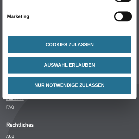
Bodenbeläge
Wand- & Deckenbeläge
Marketing
Werkzeuge & Maschinen
Verbrauchsmaterialien
COOKIES ZULASSEN
Winkler & Gräbner
Sortiment
AUSWAHL ERLAUBEN
Services
Karriere
NUR NOTWENDIGE ZULASSEN
Unternehmen
Standorte
FAQ
Rechtliches
AGB