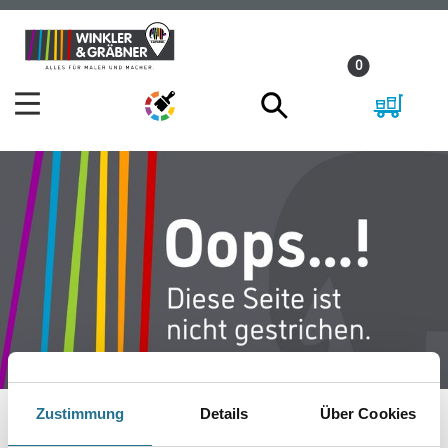
Zum
Zum
Inhalt
Navigationsmenü
0
springen
springen
Zustimmung
Details
Über Cookies