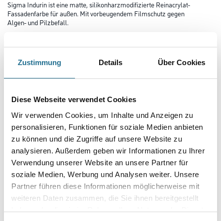
Sigma Indurin ist eine matte, silikonharzmodifizierte Reinacrylat-
Fassadenfarbe für außen. Mit vorbeugendem Filmschutz gegen
Algen- und Pilzbefall.
Farbtonbezeichnung
Zustimmung
Details
Über Cookies
Glanzgrad
Diese Webseite verwendet Cookies
Wir verwenden Cookies, um Inhalte und Anzeigen zu
Gebinde
personalisieren, Funktionen für soziale Medien anbieten
zu können und die Zugriffe auf unsere Website zu
analysieren. Außerdem geben wir Informationen zu Ihrer
Verwendung unserer Website an unsere Partner für
soziale Medien, Werbung und Analysen weiter. Unsere
Umrechnungsfaktoren
Partner führen diese Informationen möglicherweise mit
weiteren Daten zusammen, die Sie ihnen bereitgestellt
haben oder die sie im Rahmen Ihrer Nutzung der Dienste
Zur Farbauswahl für Ihren Wunschfarbton