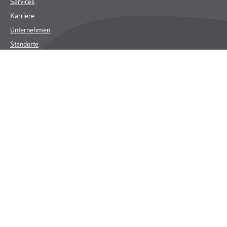
Services
Karriere
Unternehmen
Standorte
FAQ
Rechtliches
AGB
Nutzungsbedingungen
Logistik- und Servicepreisliste
Impressum
Datenschutz
Integrität
Kontakt
Follow Us