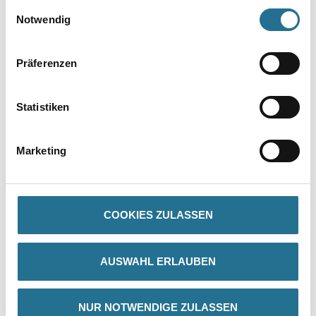
gesammelt haben.
Einwilligungsauswahl
Notwendig
Präferenzen
Statistiken
PRODUKTEIGENSCHAFTEN
Marketing
Produkteigenschaft
- Hoher Feuchteschutz
- Wasserabweisend
COOKIES ZULASSEN
- Wärmeschutzerhaltend
- Hoch wetterbeständig
- Hohe Ergiebigkeit
- Leicht zu verarbeiten
AUSWAHL ERLAUBEN
- Spannungsarm
Verarbeitungstemp./Luftfeuchte
NUR NOTWENDIGE ZULASSEN
- Verarbeitungs-, Umluft- und Untergrundtemperatur: Mindestens