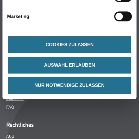
Bodenbeläge
Wand- & Deckenbeläge
Marketing
Werkzeuge & Maschinen
Verbrauchsmaterialien
COOKIES ZULASSEN
Winkler & Gräbner
Sortiment
AUSWAHL ERLAUBEN
Services
Karriere
NUR NOTWENDIGE ZULASSEN
Unternehmen
Standorte
FAQ
Rechtliches
AGB