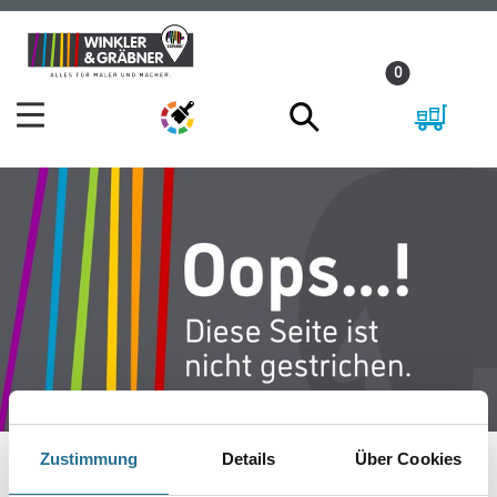
Zum
Zum
Inhalt
Navigationsmenü
0
springen
springen
Zustimmung
Details
Über Cookies