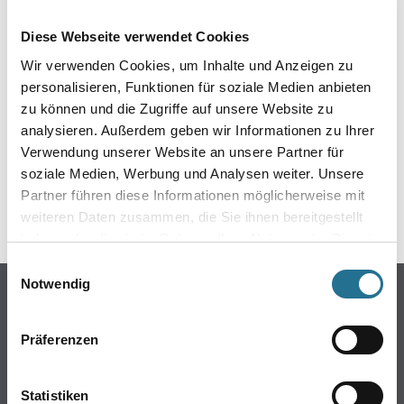
EIN KLEINER ZWISCHENFALL
Diese Webseite verwendet Cookies
IST AUFGETRETEN
Wir verwenden Cookies, um Inhalte und Anzeigen zu
personalisieren, Funktionen für soziale Medien anbieten
Keine Sorge, wir pinseln schon an der Lösung und
zu können und die Zugriffe auf unsere Website zu
werden das Problem so schnell wie möglich beheben.
analysieren. Außerdem geben wir Informationen zu Ihrer
Erkunden Sie in der Zwischenzeit unseren Online-Shop
und lassen Sie sich inspirieren.
Verwendung unserer Website an unsere Partner für
soziale Medien, Werbung und Analysen weiter. Unsere
ZURÜCK ZUM ONLINE-SHOP
Partner führen diese Informationen möglicherweise mit
weiteren Daten zusammen, die Sie ihnen bereitgestellt
haben oder die sie im Rahmen Ihrer Nutzung der Dienste
gesammelt haben.
Einwilligungsauswahl
Notwendig
Online-Shop
Farben
Präferenzen
WDV-Systeme
Trockenbau
Statistiken
Putze- und Spachtelmassen